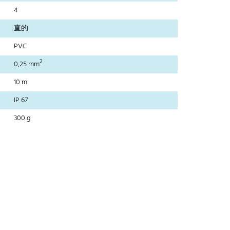
4
直的
PVC
2
0,25 mm
10 m
IP 67
300 g