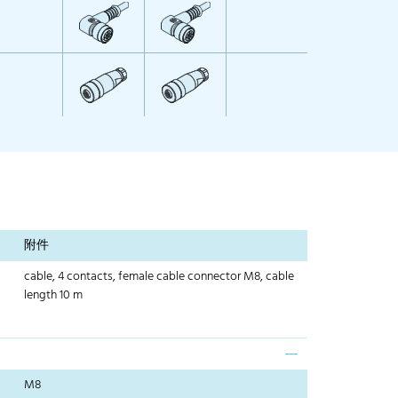
附件
cable, 4 contacts, female cable connector M8, cable
length 10 m
M8