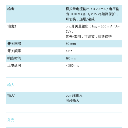
输出1
模拟量电流输出：4-20 mA / 电压输
出: 0-10 V (当 U
≥ 15 V),短路保护，
B
可切换，递增/递减
输出2
pnp开关量输出：I
= 200 mA (U
-
max
B
2V)，
常开/常闭，可调节，短路保护
开关回滞
50 mm
开关频率
4 Hz
响应时间
180 ms
上电延时
< 380 ms
输入
输入1
com端输入
同步输入
外壳