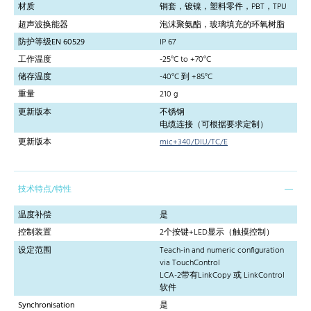
材质
铜套，镀镍，塑料零件，PBT，TPU
超声波换能器
泡沫聚氨酯，玻璃填充的环氧树脂
防护等级EN 60529
IP 67
工作温度
-25°C to +70°C
储存温度
-40°C 到 +85°C
重量
210 g
更新版本
不锈钢
电缆连接（可根据要求定制）
更新版本
mic+340/DIU/TC/E
技术特点/特性
温度补偿
是
控制装置
2个按键+LED显示（触摸控制）
设定范围
Teach-in and numeric configuration
via TouchControl
LCA-2带有LinkCopy 或 LinkControl
软件
Synchronisation
是