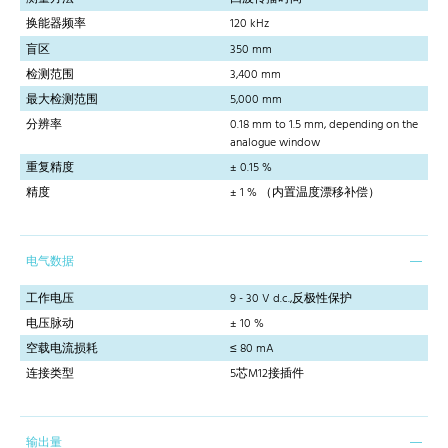
换能器频率
120 kHz
盲区
350 mm
检测范围
3,400 mm
最大检测范围
5,000 mm
分辨率
0.18 mm to 1.5 mm, depending on the
analogue window
重复精度
± 0.15 %
精度
± 1 % （内置温度漂移补偿）
电气数据
工作电压
9 - 30 V d.c.,反极性保护
电压脉动
± 10 %
空载电流损耗
≤ 80 mA
连接类型
5芯M12接插件
输出量