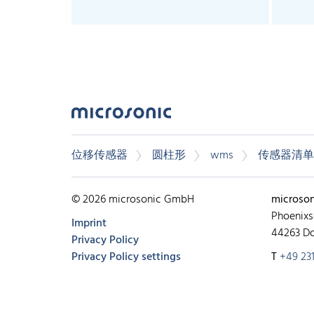
位移传感器
圆柱形
wms
传感器清单
© 2026 microsonic GmbH
microso
Phoenixs
Imprint
44263 D
Privacy Policy
Privacy Policy settings
T
+49 231