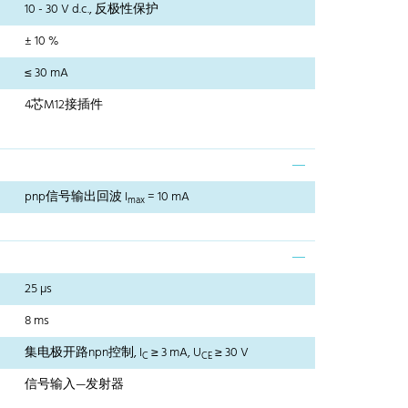
10 - 30 V d.c., 反极性保护
± 10 %
≤ 30 mA
4芯M12接插件
pnp信号输出回波 I
= 10 mA
max
25 µs
8 ms
集电极开路npn控制, I
≥ 3 mA, U
≥ 30 V
C
CE
信号输入—发射器