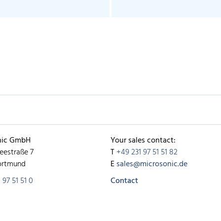
nic GmbH
Your sales contact:
eestraße 7
T
+49 231 97 51 51 82
ortmund
E
sales@microsonic.de
 97 51 51 0
Contact