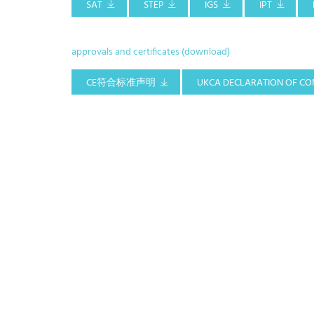
SAT
STEP
IGS
IPT
approvals and certificates (download)
CE符合标准声明
UKCA DECLARATION OF CO