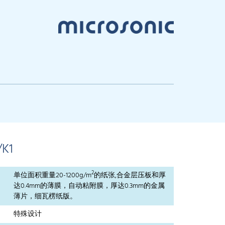
/K1
2
单位面积重量20-1200g/m
的纸张,合金层压板和厚
达0.4mm的薄膜，自动粘附膜，厚达0.3mm的金属
薄片，细瓦楞纸版。
特殊设计