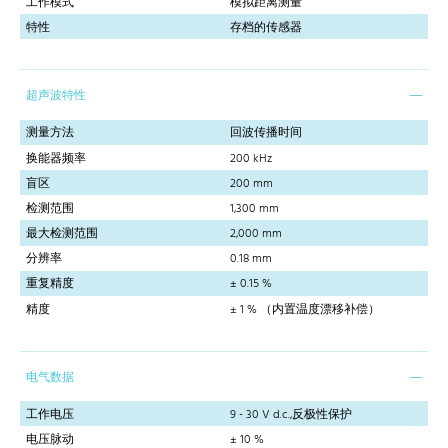
工作模式
模拟距离测量
特性
存档的传感器
超声波特性
测量方法
回波传播时间
换能器频率
200 kHz
盲区
200 mm
检测范围
1,300 mm
最大检测范围
2,000 mm
分辨率
0.18 mm
重复精度
± 0.15 %
精度
± 1 % （内置温度漂移补偿）
电气数据
工作电压
9 - 30 V d.c.,反极性保护
电压脉动
± 10 %