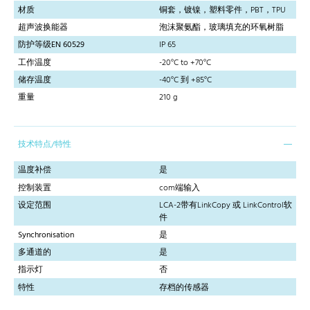
材质
铜套，镀镍，塑料零件，PBT，TPU
超声波换能器
泡沫聚氨酯，玻璃填充的环氧树脂
防护等级EN 60529
IP 65
工作温度
-20°C to +70°C
储存温度
-40°C 到 +85°C
重量
210 g
技术特点/特性
温度补偿
是
控制装置
com端输入
设定范围
LCA-2带有LinkCopy 或 LinkControl软
件
Synchronisation
是
多通道的
是
指示灯
否
特性
存档的传感器