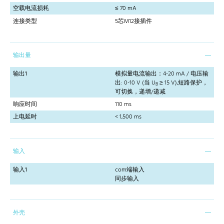
空载电流损耗
≤ 70 mA
连接类型
5芯M12接插件
输出量
输出1
模拟量电流输出：4-20 mA / 电压输
出: 0-10 V (当 U
≥ 15 V),短路保护，
B
可切换，递增/递减
响应时间
110 ms
上电延时
< 1,500 ms
输入
输入1
com端输入
同步输入
外壳