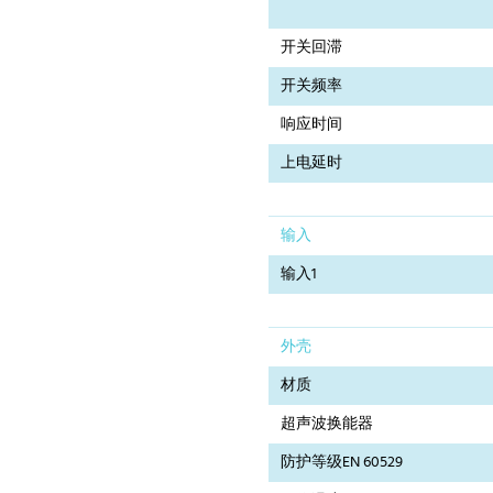
开关回滞
开关频率
响应时间
上电延时
输入
输入1
外壳
材质
超声波换能器
防护等级EN 60529