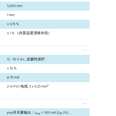
5,000 mm
1 mm
± 0.15 %
± 1 % （内置温度漂移补偿）
12 - 30 V d.c., 反极性保护
± 10 %
≤ 70 mA
2
2 m PVC 电缆, 5 x 0.25 mm
pnp开关量输出：I
= 500 mA (U
-2V)，
max
B