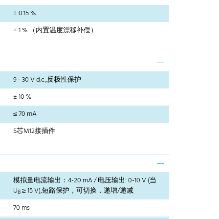
± 0.15 %
± 1 % （内置温度漂移补偿）
9 - 30 V d.c.,反极性保护
± 10 %
≤ 70 mA
5芯M12接插件
模拟量电流输出：4-20 mA / 电压输出: 0-10 V (当
U
≥ 15 V),短路保护，可切换，递增/递减
B
70 ms