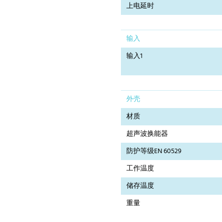
上电延时
输入
输入1
外壳
材质
超声波换能器
防护等级EN 60529
工作温度
储存温度
重量