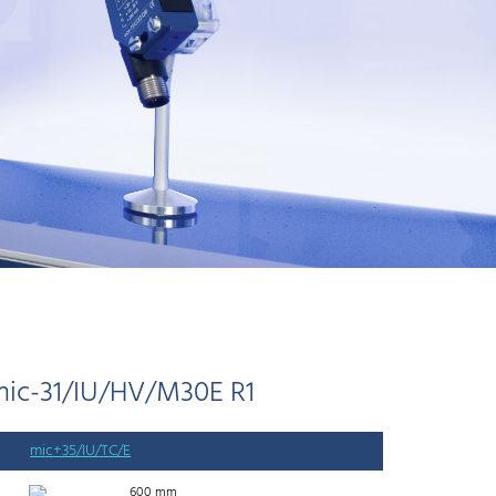
mic-31/IU/HV/M30E R1
mic+35/IU/TC/E
600 mm