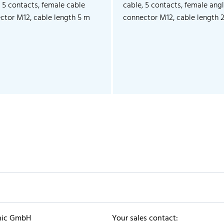
, 5 contacts, female cable
cable, 5 contacts, female ang
ctor M12, cable length 5 m
connector M12, cable length 
nic GmbH
Your sales contact: