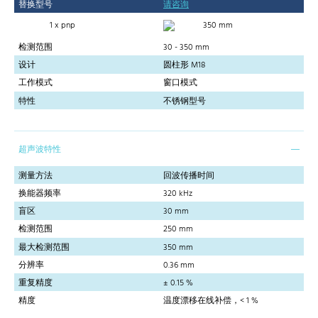
替换型号
请咨询
1 x pnp
350 mm
检测范围
30 - 350 mm
设计
圆柱形 M18
工作模式
窗口模式
特性
不锈钢型号
超声波特性
测量方法
回波传播时间
换能器频率
320 kHz
盲区
30 mm
检测范围
250 mm
最大检测范围
350 mm
分辨率
0.36 mm
重复精度
± 0.15 %
精度
温度漂移在线补偿，< 1 %