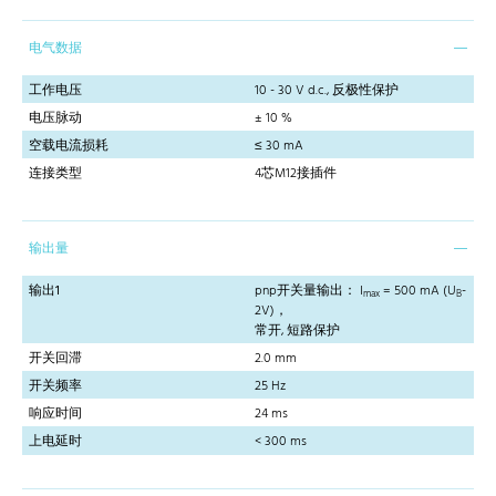
电气数据
工作电压
10 - 30 V d.c., 反极性保护
电压脉动
± 10 %
空载电流损耗
≤ 30 mA
连接类型
4芯M12接插件
输出量
输出1
pnp开关量输出： I
= 500 mA (U
-
max
B
2V)，
常开, 短路保护
开关回滞
2.0 mm
开关频率
25 Hz
响应时间
24 ms
上电延时
< 300 ms