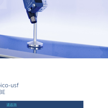
ico-usf
8E
请咨询