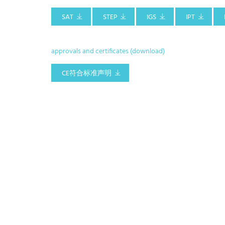
SAT
STEP
IGS
IPT
approvals and certificates (download)
CE符合标准声明