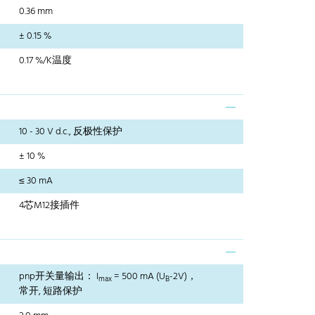
0.36 mm
± 0.15 %
0.17 %/K温度
10 - 30 V d.c., 反极性保护
± 10 %
≤ 30 mA
4芯M12接插件
pnp开关量输出： I
= 500 mA (U
-2V)，
max
B
常开, 短路保护