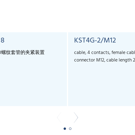
18
KST4G-2/M12
18螺纹套管的夹紧装置
cable, 4 contacts, female cab
connector M12, cable length 