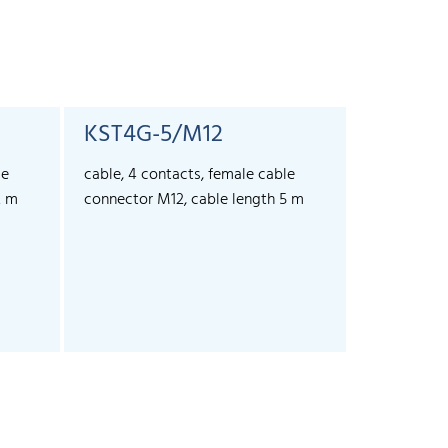
KST4G-5/M12
KST4A-
le
cable, 4 contacts, female cable
cable, 4 co
2 m
connector M12, cable length 5 m
connector 