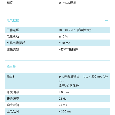
精度
0.17 %/K温度
电气数据
工作电压
10 - 30 V d.c., 反极性保护
电压脉动
± 10 %
空载电流损耗
≤ 30 mA
连接类型
4芯M12接插件
输出量
输出1
pnp开关量输出： I
= 500 mA (U
-
max
B
2V)，
常开, 短路保护
开关回滞
2.0 mm
开关频率
25 Hz
响应时间
24 ms
上电延时
< 300 ms