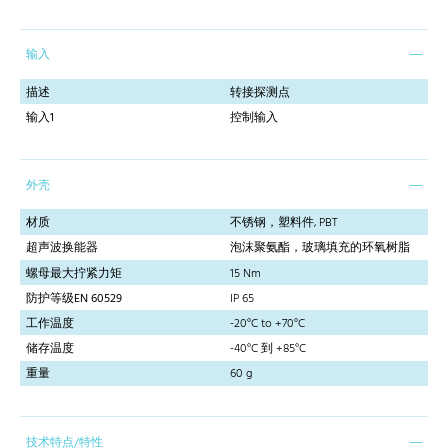
输入
描述
转接探测点
输入1
控制输入
外壳
材质
不锈钢，塑料件, PBT
超声波换能器
泡沫聚氨酯，玻璃填充的环氧树脂
螺母最大拧紧力矩
15 Nm
防护等级EN 60529
IP 65
工作温度
-20°C to +70°C
储存温度
-40°C 到 +85°C
重量
60 g
技术特点/特性