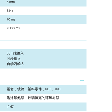
5 mm
8 Hz
70 ms
< 300 ms
com端输入
同步输入
自学习输入
铜套，镀镍，塑料零件，PBT，TPU
泡沫聚氨酯，玻璃填充的环氧树脂
IP 67