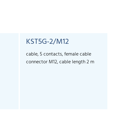
KST5G-2/M12
KST5G-
cable, 5 contacts, female cable
cable, 5 co
connector M12, cable length 2 m
connector 