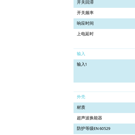
开关回滞
开关频率
响应时间
上电延时
输入
输入1
外壳
材质
超声波换能器
防护等级EN 60529