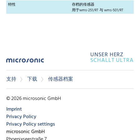
特性
存档的传感器
用于wms-251/RT 与 wms-501/RT
UNSER HERZ
SCHALLT ULTRA
支持
下载
传感器档案
© 2026 microsonic GmbH
Imprint
Privacy Policy
Privacy Policy settings
microsonic GmbH
Phoenixseestraße 7