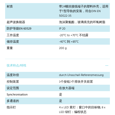
材质
带24螺丝接线端子的塑料外壳，适用
于T型导轨的安装，符合DIN EN
50022-35
超声波换能器
泡沫聚氨酯，玻璃填充的环氧树脂
防护等级EN 60529
IP 20
工作温度
-20°C to +70°C 不结露
储存温度
-40°C 到 +85°C
重量
200 g
技术特点/特性
温度补偿
durch Ulraschall-Referenzmessung
控制装置
3个按钮,1个滑块开关前置
设定范围
在放大器端
Synchronisation
是
多通道的
是
指示灯
4 x LED 黄灯：窗口中的目标物, 8 x
LED 绿灯：编程状态