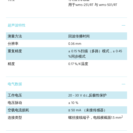
用于wms-251/RT 与 wms-501/RT
超声波特性
测量方法
回波传播时间
分辨率
0.36 mm
重复精度
± 0.15 %扫描（多路）模式，± 0.45
%同步模式
精度
0.17 %/K温度
电气数据
工作电压
20 - 30 V d.c.,反极性保护
电压脉动
± 10 %
空载电流损耗
≤ 50 mA （未接传感器）
2
连接类型
螺丝接线端子，电线横截面1.5 mm