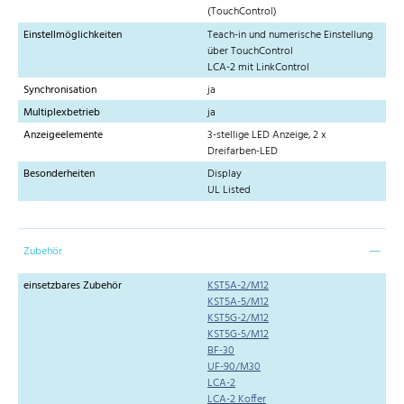
(TouchControl)
Einstellmöglichkeiten
Teach-in und numerische Einstellung
über TouchControl
LCA-2 mit LinkControl
Synchronisation
ja
Multiplexbetrieb
ja
Anzeigeelemente
3-stellige LED Anzeige, 2 x
Dreifarben-LED
Besonderheiten
Display
UL Listed
Zubehör
einsetzbares Zubehör
KST5A-2/M12
KST5A-5/M12
KST5G-2/M12
KST5G-5/M12
BF-30
UF-90/M30
LCA-2
LCA-2 Koffer