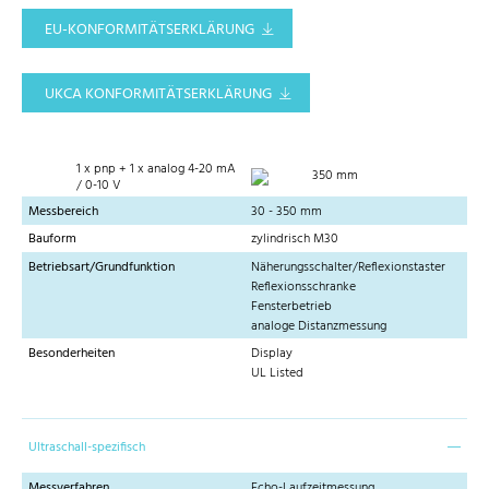
EU-KONFORMITÄTSERKLÄRUNG
UKCA KONFORMITÄTSERKLÄRUNG
1 x pnp + 1 x analog 4-20 mA
350 mm
/ 0-10 V
Messbereich
30 - 350 mm
Bauform
zylindrisch M30
Betriebsart/Grundfunktion
Näherungsschalter/Reflexionstaster
Reflexionsschranke
Fensterbetrieb
analoge Distanzmessung
Besonderheiten
Display
UL Listed
Ultraschall-spezifisch
Messverfahren
Echo-Laufzeitmessung