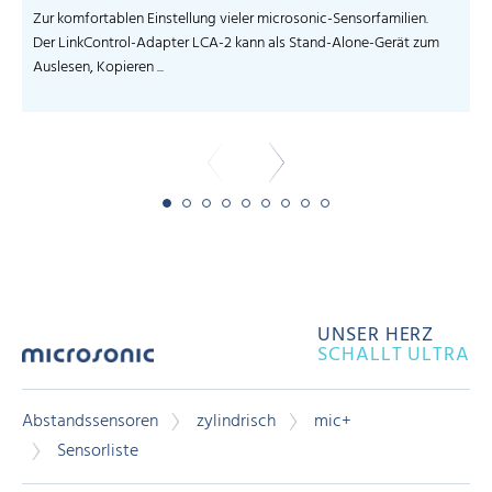
Zur komfortablen Einstellung vieler microsonic-Sensorfamilien.
S
Der LinkControl-Adapter LCA-2 kann als Stand-Alone-Gerät zum
I
Auslesen, Kopieren ...
-
UNSER HERZ
SCHALLT ULTRA
Abstandssensoren
zylindrisch
mic+
Sensorliste