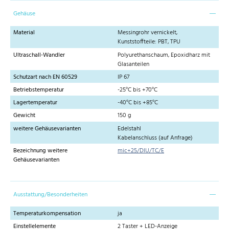
Gehäuse
Material
Messingrohr vernickelt,
Kunststoffteile: PBT, TPU
Ultraschall-Wandler
Polyurethanschaum, Epoxidharz mit
Glasanteilen
Schutzart nach EN 60529
IP 67
Betriebstemperatur
-25°C bis +70°C
Lagertemperatur
-40°C bis +85°C
Gewicht
150 g
weitere Gehäusevarianten
Edelstahl
Kabelanschluss (auf Anfrage)
Bezeichnung weitere
mic+25/DIU/TC/E
Gehäusevarianten
Ausstattung/Besonderheiten
Temperaturkompensation
ja
Einstellelemente
2 Taster + LED-Anzeige