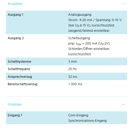
Ausgänge
Ausgang 1
Analogausgang
Strom: 4-20 mA / Spannung: 0-10 V
(bei U
≥ 15 V), kurzschlussfest
B
steigend/fallend einstellbar
Ausgang 2
Schaltausgang
pnp: I
= 200 mA (U
-2V)
max
B
Schließer/Öffner einstellbar,
kurzschlussfest
Schalthysterese
3 mm
Schaltfrequenz
25 Hz
Ansprechverzug
32 ms
Bereitschaftsverzug
< 300 ms
Eingänge
Eingang 1
Com-Eingang
Synchronisations-Eingang