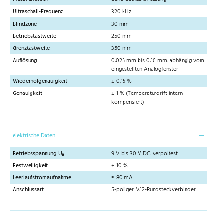
Ultraschall-Frequenz
320 kHz
Blindzone
30 mm
Betriebstastweite
250 mm
Grenztastweite
350 mm
Auflösung
0,025 mm bis 0,10 mm, abhängig vom
eingestellten Analogfenster
Wiederholgenauigkeit
± 0,15 %
Genauigkeit
± 1 % (Temperaturdrift intern
kompensiert)
elektrische Daten
Betriebsspannung U
9 V bis 30 V DC, verpolfest
B
Restwelligkeit
± 10 %
Leerlaufstromaufnahme
≤ 80 mA
Anschlussart
5-poliger M12-Rundsteckverbinder