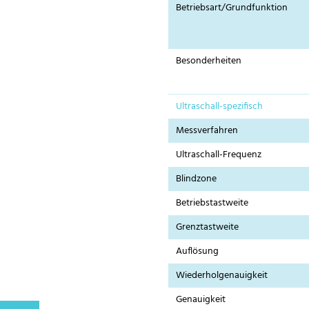
Betriebsart/Grundfunktion
Besonderheiten
Ultraschall-spezifisch
Messverfahren
Ultraschall-Frequenz
Blindzone
Betriebstastweite
Grenztastweite
Auflösung
Wiederholgenauigkeit
Genauigkeit