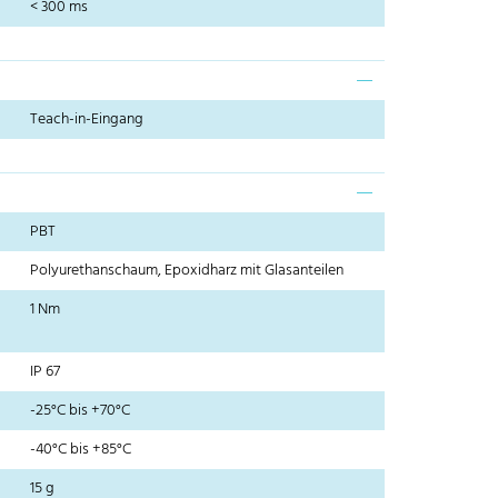
< 300 ms
Teach-in-Eingang
PBT
Polyurethanschaum, Epoxidharz mit Glasanteilen
1 Nm
IP 67
-25°C bis +70°C
-40°C bis +85°C
15 g