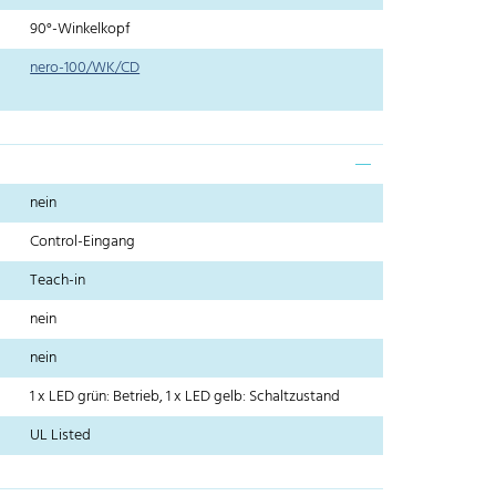
90°-Winkelkopf
nero-100/WK/CD
nein
Control-Eingang
Teach-in
nein
nein
1 x LED grün: Betrieb, 1 x LED gelb: Schaltzustand
UL Listed