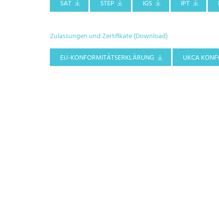
SAT
STEP
IGS
IPT
Zulassungen und Zertifikate (Download)
EU-KONFORMITÄTSERKLÄRUNG
UKCA KONF