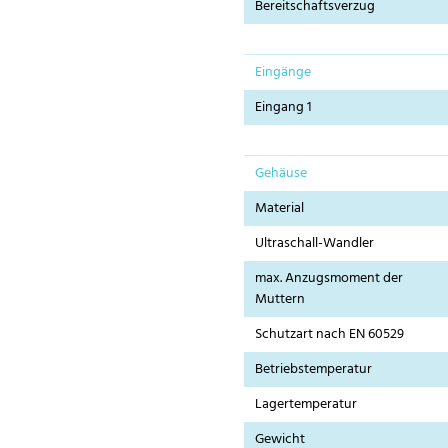
Bereitschaftsverzug
Eingänge
Eingang 1
Gehäuse
Material
Ultraschall-Wandler
max. Anzugsmoment der
Muttern
Schutzart nach EN 60529
Betriebstemperatur
Lagertemperatur
Gewicht