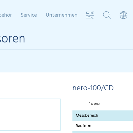
behör
Service
Unternehmen
soren
nero-100/CD
1 x pnp
Messbereich
Bauform