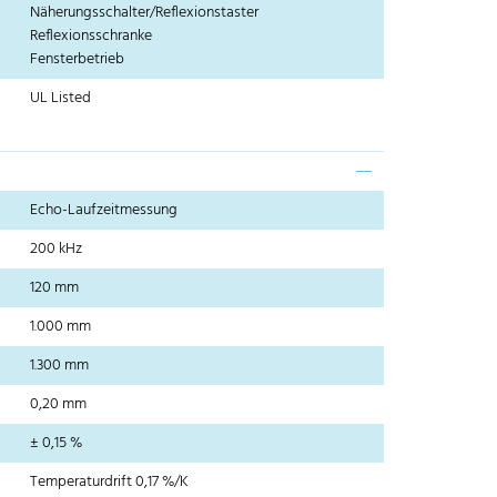
Näherungsschalter/Reflexionstaster
Reflexionsschranke
Fensterbetrieb
UL Listed
Echo-Laufzeitmessung
200 kHz
120 mm
1.000 mm
1.300 mm
0,20 mm
± 0,15 %
Temperaturdrift 0,17 %/K