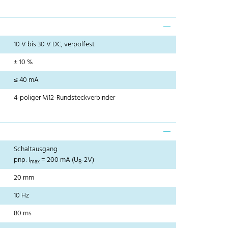
10 V bis 30 V DC, verpolfest
± 10 %
≤ 40 mA
4-poliger M12-Rundsteckverbinder
Schaltausgang
pnp: I
= 200 mA (U
-2V)
max
B
20 mm
10 Hz
80 ms