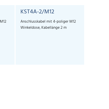
KST4A-2/M12
KST4A-
 M12
Anschlusskabel mit 4-poliger M12
Anschlussk
Winkeldose, Kabellänge 2 m
Winkeldose