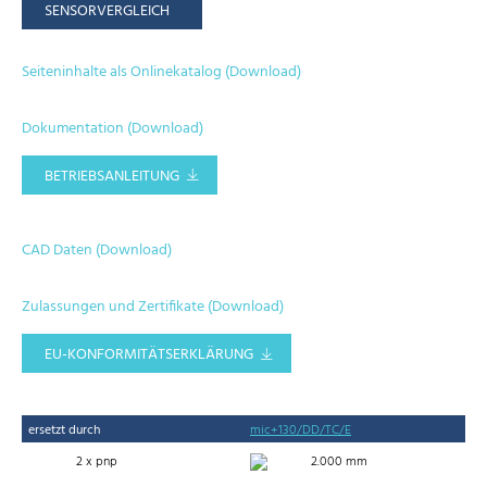
SENSORVERGLEICH
Seiteninhalte als Onlinekatalog (Download)
Dokumentation (Download)
BETRIEBSANLEITUNG
CAD Daten (Download)
Zulassungen und Zertifikate (Download)
EU-KONFORMITÄTSERKLÄRUNG
ersetzt durch
mic+130/DD/TC/E
2 x pnp
2.000 mm