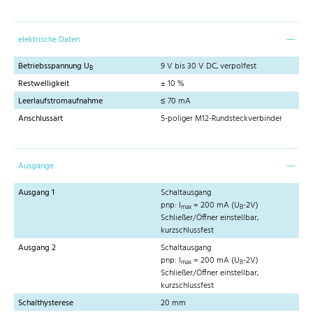
elektrische Daten
Betriebsspannung U
9 V bis 30 V DC, verpolfest
B
Restwelligkeit
± 10 %
Leerlaufstromaufnahme
≤ 70 mA
Anschlussart
5-poliger M12-Rundsteckverbinder
Ausgänge
Ausgang 1
Schaltausgang
pnp: I
= 200 mA (U
-2V)
max
B
Schließer/Öffner einstellbar,
kurzschlussfest
Ausgang 2
Schaltausgang
pnp: I
= 200 mA (U
-2V)
max
B
Schließer/Öffner einstellbar,
kurzschlussfest
Schalthysterese
20 mm