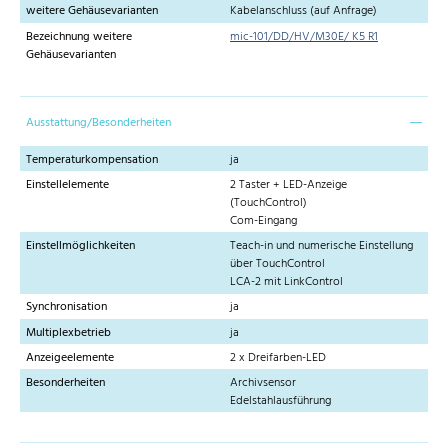
weitere Gehäusevarianten
Kabelanschluss (auf Anfrage)
Bezeichnung weitere
mic-101/DD/HV/M30E/ K5 R1
Gehäusevarianten
Ausstattung/Besonderheiten
Temperaturkompensation
ja
Einstellelemente
2 Taster + LED-Anzeige
(TouchControl)
Com-Eingang
Einstellmöglichkeiten
Teach-in und numerische Einstellung
über TouchControl
LCA-2 mit LinkControl
Synchronisation
ja
Multiplexbetrieb
ja
Anzeigeelemente
2 x Dreifarben-LED
Besonderheiten
Archivsensor
Edelstahlausführung