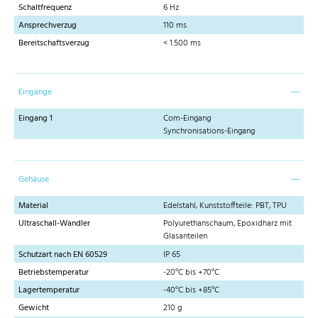
Schaltfrequenz
6 Hz
Ansprechverzug
110 ms
Bereitschaftsverzug
< 1.500 ms
Eingänge
Eingang 1
Com-Eingang
Synchronisations-Eingang
Gehäuse
Material
Edelstahl, Kunststoffteile: PBT, TPU
Ultraschall-Wandler
Polyurethanschaum, Epoxidharz mit
Glasanteilen
Schutzart nach EN 60529
IP 65
Betriebstemperatur
-20°C bis +70°C
Lagertemperatur
-40°C bis +85°C
Gewicht
210 g