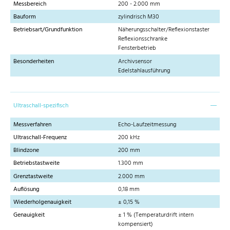
Messbereich
200 - 2.000 mm
Bauform
zylindrisch M30
Betriebsart/Grundfunktion
Näherungsschalter/Reflexionstaster
Reflexionsschranke
Fensterbetrieb
Besonderheiten
Archivsensor
Edelstahlausführung
Ultraschall-spezifisch
Messverfahren
Echo-Laufzeitmessung
Ultraschall-Frequenz
200 kHz
Blindzone
200 mm
Betriebstastweite
1.300 mm
Grenztastweite
2.000 mm
Auflösung
0,18 mm
Wiederholgenauigkeit
± 0,15 %
Genauigkeit
± 1 % (Temperaturdrift intern
kompensiert)