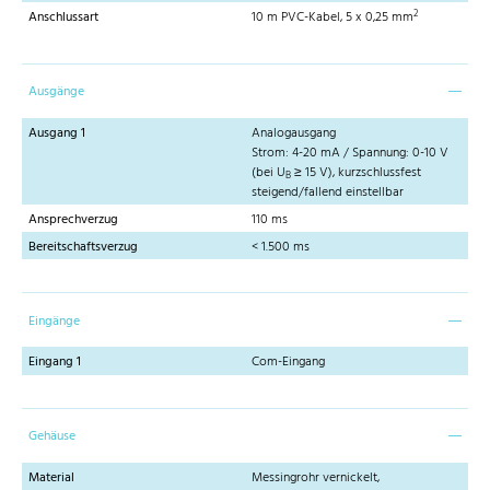
2
Anschlussart
10 m PVC-Kabel, 5 x 0,25 mm
Ausgänge
Ausgang 1
Analogausgang
Strom: 4-20 mA / Spannung: 0-10 V
(bei U
≥ 15 V), kurzschlussfest
B
steigend/fallend einstellbar
Ansprechverzug
110 ms
Bereitschaftsverzug
< 1.500 ms
Eingänge
Eingang 1
Com-Eingang
Gehäuse
Material
Messingrohr vernickelt,