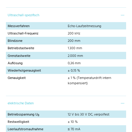
Ultraschall-spezifisch
Messverfahren
Echo-Laufzeitmessung
Ultraschall-Frequenz
200 kHz
Blindzone
200 mm
Betriebstastweite
1.300 mm
Grenztastweite
2.000 mm
Auflösung
0,36 mm
Wiederholgenauigkeit
± 0,15 %
Genauigkeit
± 1 % (Temperaturdrift intern
kompensiert)
elektrische Daten
Betriebsspannung U
12 V bis 30 V DC, verpolfest
B
Restwelligkeit
± 10 %
Leerlaufstromaufnahme
≤ 70 mA