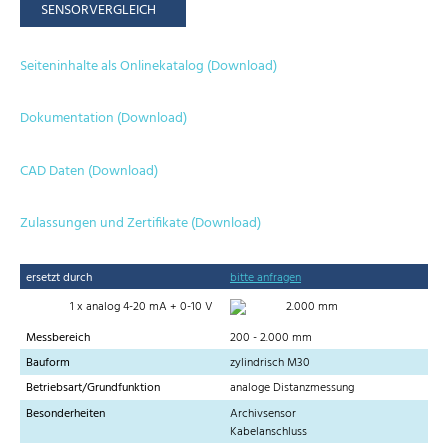
SENSORVERGLEICH
Seiteninhalte als Onlinekatalog (Download)
Dokumentation (Download)
CAD Daten (Download)
Zulassungen und Zertifikate (Download)
ersetzt durch
bitte anfragen
1 x analog 4-20 mA + 0-10 V
2.000 mm
Messbereich
200 - 2.000 mm
Bauform
zylindrisch M30
Betriebsart/Grundfunktion
analoge Distanzmessung
Besonderheiten
Archivsensor
Kabelanschluss