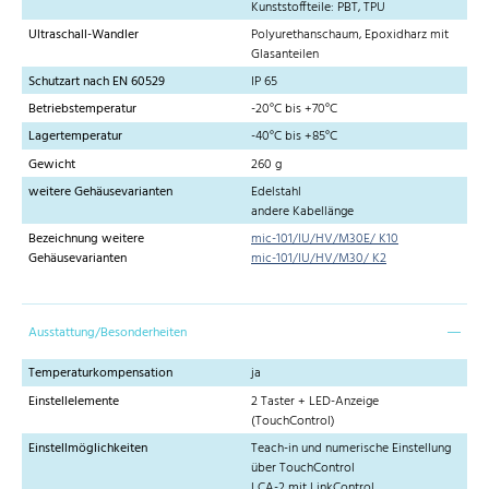
Kunststoffteile: PBT, TPU
Ultraschall-Wandler
Polyurethanschaum, Epoxidharz mit
Glasanteilen
Schutzart nach EN 60529
IP 65
Betriebstemperatur
-20°C bis +70°C
Lagertemperatur
-40°C bis +85°C
Gewicht
260 g
weitere Gehäusevarianten
Edelstahl
andere Kabellänge
Bezeichnung weitere
mic-101/IU/HV/M30E/ K10
Gehäusevarianten
mic-101/IU/HV/M30/ K2
Ausstattung/Besonderheiten
Temperaturkompensation
ja
Einstellelemente
2 Taster + LED-Anzeige
(TouchControl)
Einstellmöglichkeiten
Teach-in und numerische Einstellung
über TouchControl
LCA-2 mit LinkControl