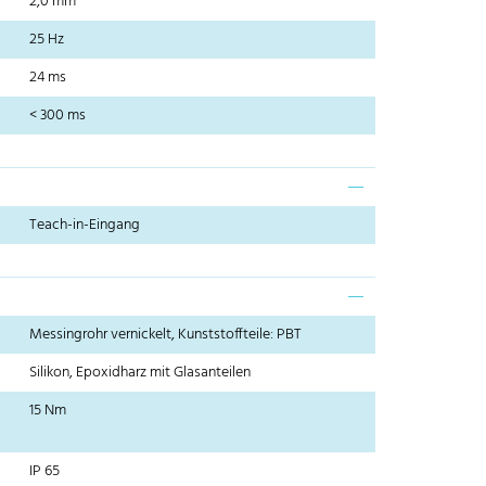
2,0 mm
25 Hz
24 ms
< 300 ms
Teach-in-Eingang
Messingrohr vernickelt, Kunststoffteile: PBT
Silikon, Epoxidharz mit Glasanteilen
15 Nm
IP 65