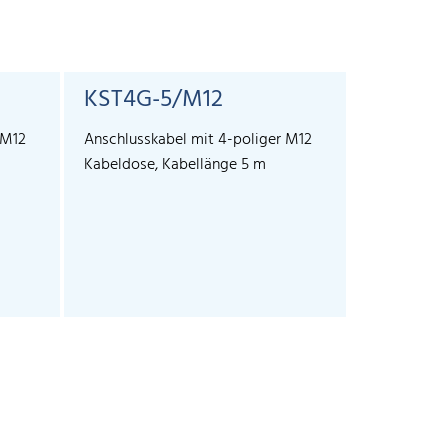
KST4G-5/M12
KST4A-
 M12
Anschlusskabel mit 4-poliger M12
Anschlussk
Kabeldose, Kabellänge 5 m
Winkeldose