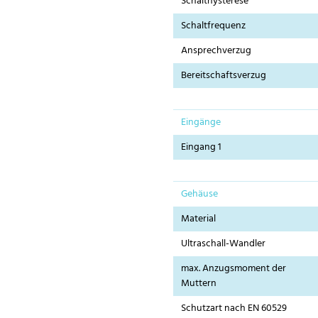
Schalthysterese
Schaltfrequenz
Ansprechverzug
Bereitschaftsverzug
Eingänge
Eingang 1
Gehäuse
Material
Ultraschall-Wandler
max. Anzugsmoment der
Muttern
Schutzart nach EN 60529