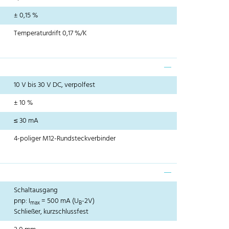
± 0,15 %
Temperaturdrift 0,17 %/K
10 V bis 30 V DC, verpolfest
± 10 %
≤ 30 mA
4-poliger M12-Rundsteckverbinder
Schaltausgang
pnp: I
= 500 mA (U
-2V)
max
B
Schließer, kurzschlussfest