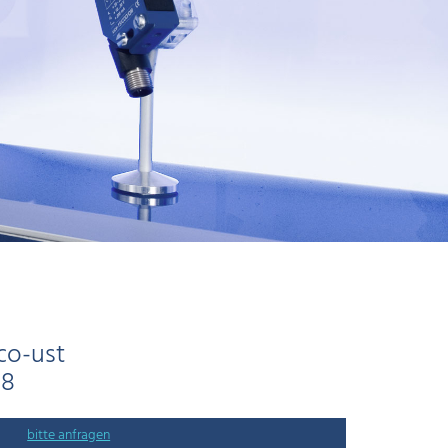
co-ust
18
bitte anfragen