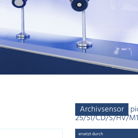
Archivsensor
pi
25/SI/CD/S/HV/M
ersetzt durch