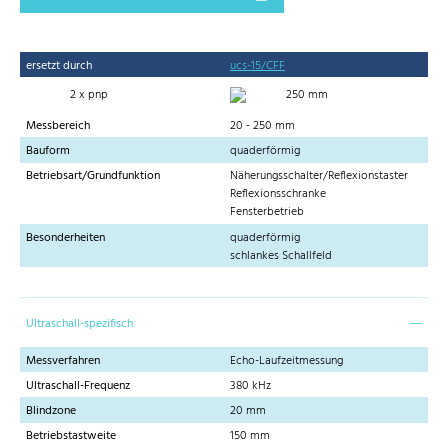
ersetzt durch
ucs-15/CFF
2 x pnp
250 mm
Messbereich
20 - 250 mm
Bauform
quaderförmig
Betriebsart/Grundfunktion
Näherungsschalter/Reflexionstaster
Reflexionsschranke
Fensterbetrieb
Besonderheiten
quaderförmig
schlankes Schallfeld
Ultraschall-spezifisch
Messverfahren
Echo-Laufzeitmessung
Ultraschall-Frequenz
380 kHz
Blindzone
20 mm
Betriebstastweite
150 mm