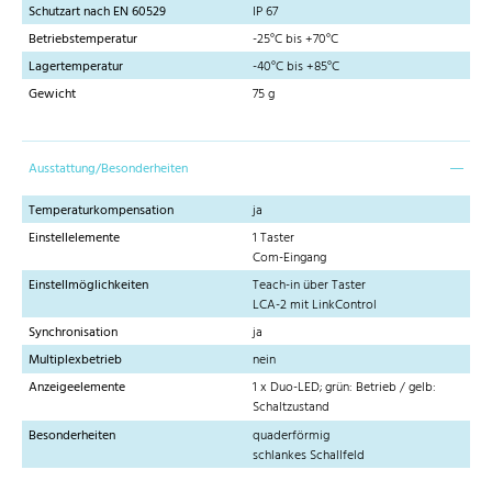
Schutzart nach EN 60529
IP 67
Betriebstemperatur
-25°C bis +70°C
Lagertemperatur
-40°C bis +85°C
Gewicht
75 g
Ausstattung/Besonderheiten
Temperaturkompensation
ja
Einstellelemente
1 Taster
Com-Eingang
Einstellmöglichkeiten
Teach-in über Taster
LCA-2 mit LinkControl
Synchronisation
ja
Multiplexbetrieb
nein
Anzeigeelemente
1 x Duo-LED; grün: Betrieb / gelb:
Schaltzustand
Besonderheiten
quaderförmig
schlankes Schallfeld