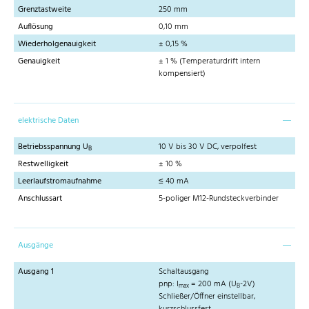
Grenztastweite
250 mm
Auflösung
0,10 mm
Wiederholgenauigkeit
± 0,15 %
Genauigkeit
± 1 % (Temperaturdrift intern
kompensiert)
elektrische Daten
Betriebsspannung U
10 V bis 30 V DC, verpolfest
B
Restwelligkeit
± 10 %
Leerlaufstromaufnahme
≤ 40 mA
Anschlussart
5-poliger M12-Rundsteckverbinder
Ausgänge
Ausgang 1
Schaltausgang
pnp: I
= 200 mA (U
-2V)
max
B
Schließer/Öffner einstellbar,
kurzschlussfest