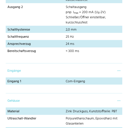
Ausgang 2
Schaltausgang
pnp: I
= 200 mA (U
-2V)
max
B
Schließer/Öffner einstellbar,
kurzschlussfest
Schalthysterese
2,0 mm
Schaltfrequenz
25 Hz
Ansprechverzug
24 ms
Bereitschaftsverzug
< 300 ms
Eingänge
Eingang 1
Com-Eingang
Gehäuse
Material
Zink Druckguss, Kunststoffteile: PBT
Ultraschall-Wandler
Polyurethanschaum, Epoxidharz mit
Glasanteilen