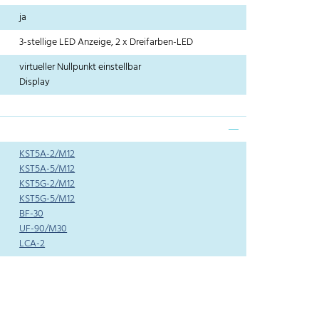
ja
3-stellige LED Anzeige, 2 x Dreifarben-LED
virtueller Nullpunkt einstellbar
Display
KST5A-2/M12
KST5A-5/M12
KST5G-2/M12
KST5G-5/M12
BF-30
UF-90/M30
LCA-2