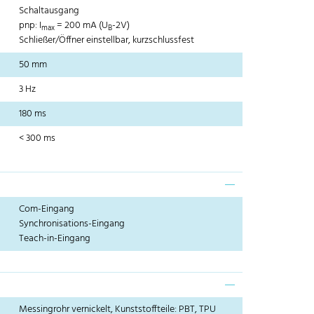
Schaltausgang
pnp: I
= 200 mA (U
-2V)
max
B
Schließer/Öffner einstellbar, kurzschlussfest
50 mm
3 Hz
180 ms
< 300 ms
Com-Eingang
Synchronisations-Eingang
Teach-in-Eingang
Messingrohr vernickelt, Kunststoffteile: PBT, TPU