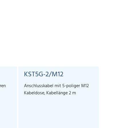
KST5G-2/M12
KST5G-
ren
Anschlusskabel mit 5-poliger M12
Anschlussk
Kabeldose, Kabellänge 2 m
Kabeldose,