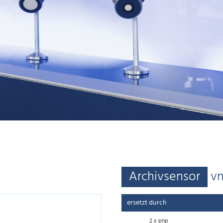
Archivsensor
v
ersetzt durch
2 x pnp