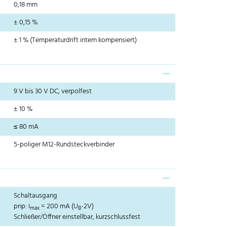
0,18 mm
± 0,15 %
± 1 % (Temperaturdrift intern kompensiert)
9 V bis 30 V DC, verpolfest
± 10 %
≤ 80 mA
5-poliger M12-Rundsteckverbinder
Schaltausgang
pnp: I
= 200 mA (U
-2V)
max
B
Schließer/Öffner einstellbar, kurzschlussfest