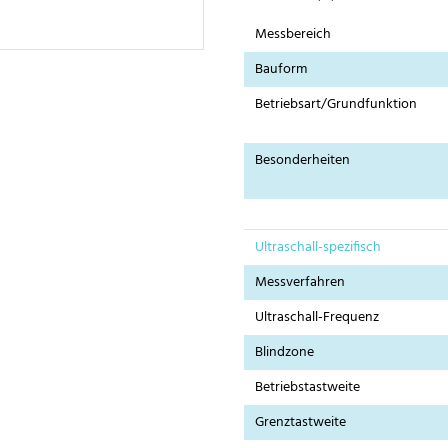
Messbereich
Bauform
Betriebsart/Grundfunktion
Besonderheiten
Ultraschall-spezifisch
Messverfahren
Ultraschall-Frequenz
Blindzone
Betriebstastweite
Grenztastweite