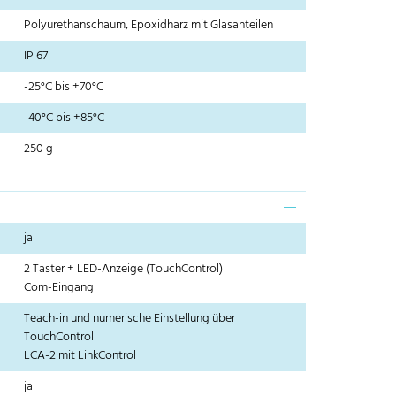
Polyurethanschaum, Epoxidharz mit Glasanteilen
IP 67
-25°C bis +70°C
-40°C bis +85°C
250 g
ja
2 Taster + LED-Anzeige (TouchControl)
Com-Eingang
Teach-in und numerische Einstellung über
TouchControl
LCA-2 mit LinkControl
ja