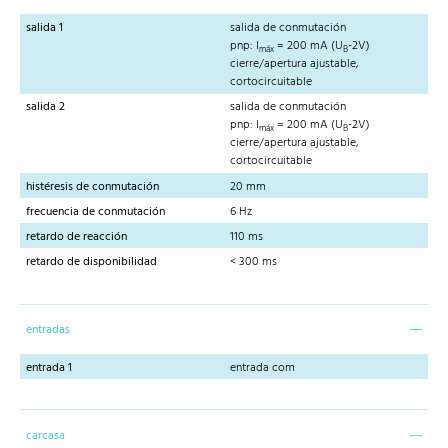
salida 1
salida de conmutación
pnp: I
= 200 mA (U
-2V)
máx
B
cierre/apertura ajustable,
cortocircuitable
salida 2
salida de conmutación
pnp: I
= 200 mA (U
-2V)
máx
B
cierre/apertura ajustable,
cortocircuitable
histéresis de conmutación
20 mm
frecuencia de conmutación
6 Hz
retardo de reacción
110 ms
retardo de disponibilidad
< 300 ms
entradas
entrada 1
entrada com
carcasa