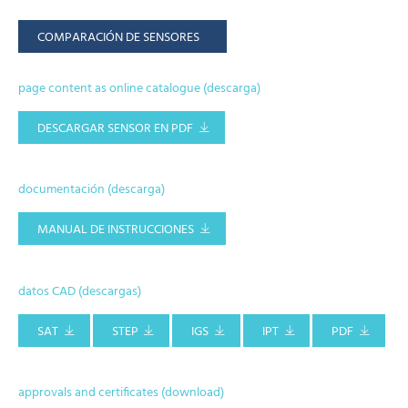
COMPARACIÓN DE SENSORES
page content as online catalogue (descarga)
DESCARGAR SENSOR EN PDF
documentación (descarga)
MANUAL DE INSTRUCCIONES
datos CAD (descargas)
SAT
STEP
IGS
IPT
PDF
approvals and certificates (download)