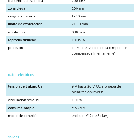
frecuencia ultrasónica
200 kHz
zona ciega
200 mm
rango de trabajo
1.300 mm
límite de exploración
2.000 mm
resolución
0,18 mm
reproductibilidad
± 0,15 %
precisión
± 1 % (derivación de la temperatura
compensada internamente)
datos eléctricos
tensión de trabajo U
9 V hasta 30 V CC, a prueba de
B
polarización inversa
ondulación residual
± 10 %
consumo propio
≤ 55 mA
modo de conexión
enchufe M12 de 5 clavijas
salidas