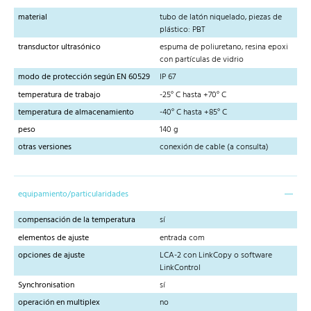
material
tubo de latón niquelado, piezas de
plástico: PBT
transductor ultrasónico
espuma de poliuretano, resina epoxi
con partículas de vidrio
modo de protección según EN 60529
IP 67
temperatura de trabajo
-25° C hasta +70° C
temperatura de almacenamiento
-40° C hasta +85° C
peso
140 g
otras versiones
conexión de cable (a consulta)
equipamiento/particularidades
compensación de la temperatura
sí
elementos de ajuste
entrada com
opciones de ajuste
LCA-2 con LinkCopy o software
LinkControl
Synchronisation
sí
operación en multiplex
no