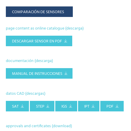
COMPARACIÓN DE SENSORES
page content as online catalogue (descarga)
DESCARGAR SENSOR EN PDF
documentación (descarga)
MANUAL DE INSTRUCCIONES
datos CAD (descargas)
SAT
STEP
IGS
IPT
PDF
approvals and certificates (download)