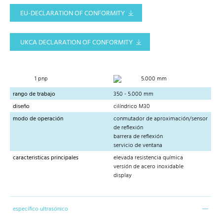
EU-DECLARATION OF CONFORMITY
UKCA DECLARATION OF CONFORMITY
1 pnp
5.000 mm
rango de trabajo
350 - 5.000 mm
diseño
cilíndrico M30
modo de operación
conmutador de aproximación/sensor
de reflexión
barrera de reflexión
servicio de ventana
caracteristicas principales
elevada resistencia química
versión de acero inoxidable
display
específico ultrasónico