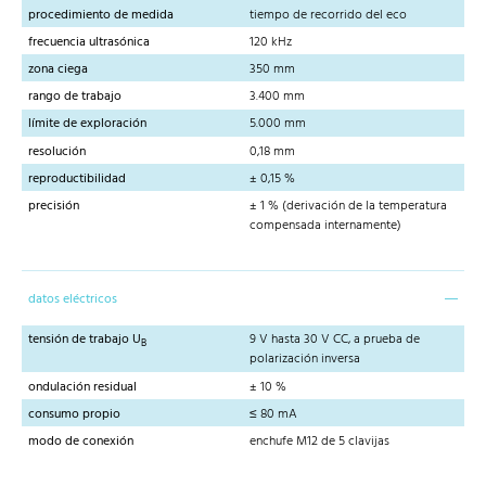
procedimiento de medida
tiempo de recorrido del eco
frecuencia ultrasónica
120 kHz
zona ciega
350 mm
rango de trabajo
3.400 mm
límite de exploración
5.000 mm
resolución
0,18 mm
reproductibilidad
± 0,15 %
precisión
± 1 % (derivación de la temperatura
compensada internamente)
datos eléctricos
tensión de trabajo U
9 V hasta 30 V CC, a prueba de
B
polarización inversa
ondulación residual
± 10 %
consumo propio
≤ 80 mA
modo de conexión
enchufe M12 de 5 clavijas