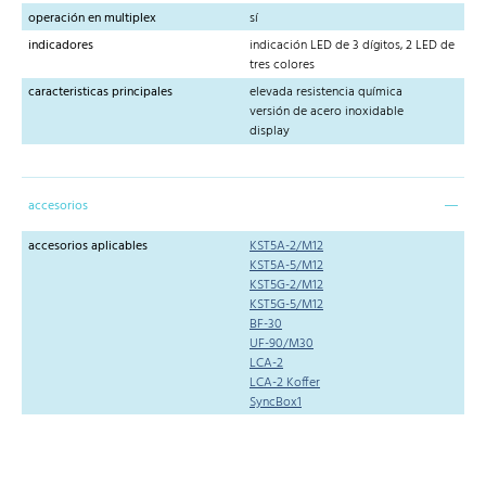
operación en multiplex
sí
indicadores
indicación LED de 3 dígitos, 2 LED de
tres colores
caracteristicas principales
elevada resistencia química
versión de acero inoxidable
display
accesorios
accesorios aplicables
KST5A-2/M12
KST5A-5/M12
KST5G-2/M12
KST5G-5/M12
BF-30
UF-90/M30
LCA-2
LCA-2 Koffer
SyncBox1