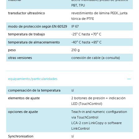
PBT, TPU
transductor ultrasónico
revestimiento de lámina PEEK, junta
tórica de PTFE
modo de protección según EN 60529
IP 67
temperatura de trabajo
-25° C hasta +70° C
temperatura de almacenamiento
-40° C hasta +85° C
peso
210 g
otras versiones
conexión de cable (a consulta)
equipamiento/particularidades
compensación de la temperatura
sí
elementos de ajuste
2 botones de presión + indicación
LED (TouchControl)
opciones de ajuste
Teach-in and numeric configuration
via TouchControl
LCA-2 con LinkCopy o software
LinkControl
Synchronisation
sí