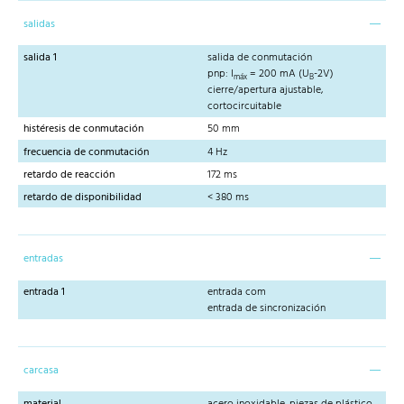
salidas
salida 1
salida de conmutación
pnp: I
= 200 mA (U
-2V)
máx
B
cierre/apertura ajustable,
cortocircuitable
histéresis de conmutación
50 mm
frecuencia de conmutación
4 Hz
retardo de reacción
172 ms
retardo de disponibilidad
< 380 ms
entradas
entrada 1
entrada com
entrada de sincronización
carcasa
material
acero inoxidable, piezas de plástico