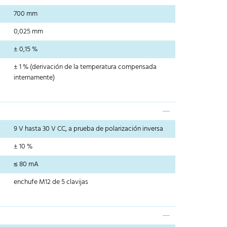
700 mm
0,025 mm
± 0,15 %
± 1 % (derivación de la temperatura compensada
internamente)
9 V hasta 30 V CC, a prueba de polarización inversa
± 10 %
≤ 80 mA
enchufe M12 de 5 clavijas