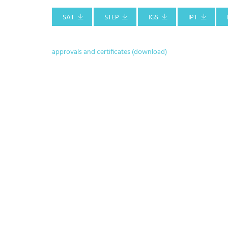
SAT
STEP
IGS
IPT
approvals and certificates (download)