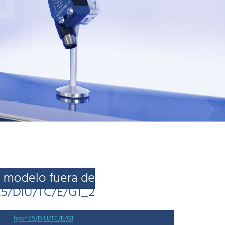
modelo fuera de
25/DIU/TC/E/G1_2
hps+25/DIU/TC/E/G1