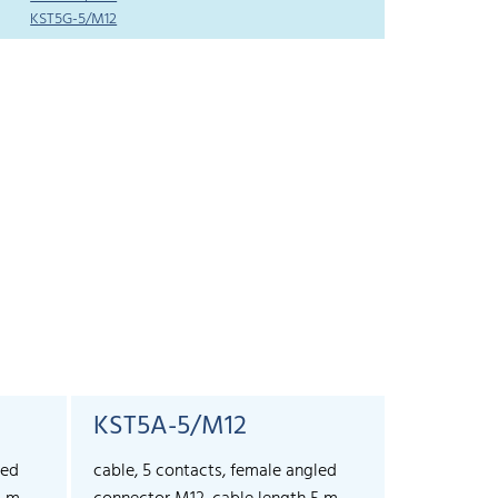
KST5G-5/M12
KST5A-5/M12
led
cable, 5 contacts, female angled