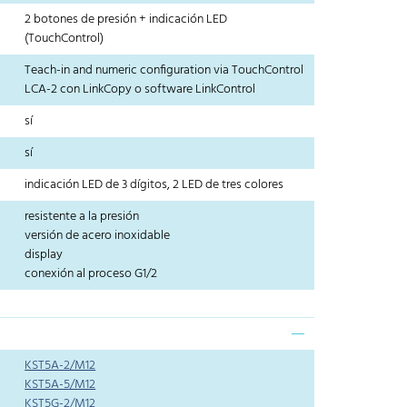
2 botones de presión + indicación LED
(TouchControl)
Teach-in and numeric configuration via TouchControl
LCA-2 con LinkCopy o software LinkControl
sí
sí
indicación LED de 3 dígitos, 2 LED de tres colores
resistente a la presión
versión de acero inoxidable
display
conexión al proceso G1/2
KST5A-2/M12
KST5A-5/M12
KST5G-2/M12