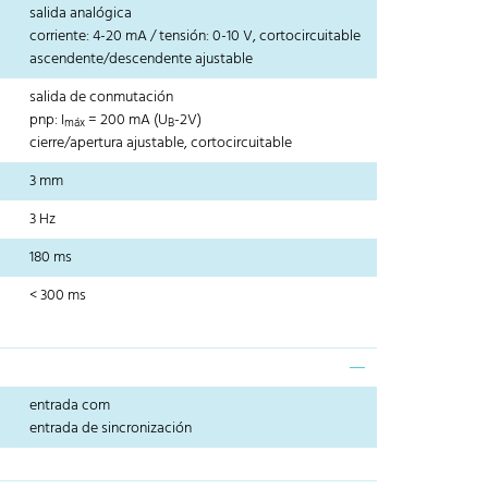
salida analógica
corriente: 4-20 mA / tensión: 0-10 V, cortocircuitable
ascendente/descendente ajustable
salida de conmutación
pnp: I
= 200 mA (U
-2V)
máx
B
cierre/apertura ajustable, cortocircuitable
3 mm
3 Hz
180 ms
< 300 ms
entrada com
entrada de sincronización