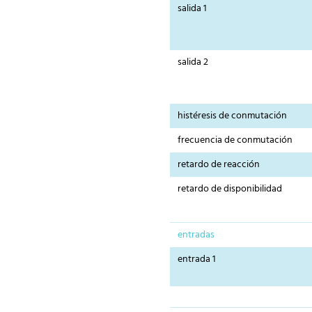
salida 1
salida 2
histéresis de conmutación
frecuencia de conmutación
retardo de reacción
retardo de disponibilidad
entradas
entrada 1