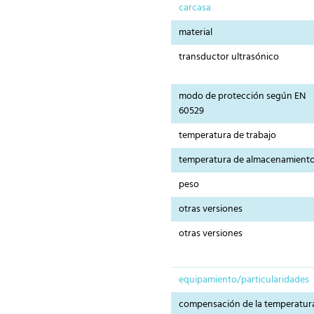
carcasa
material
transductor ultrasónico
modo de protección según EN
60529
temperatura de trabajo
temperatura de almacenamient
peso
otras versiones
otras versiones
equipamiento/particularidades
compensación de la temperatur