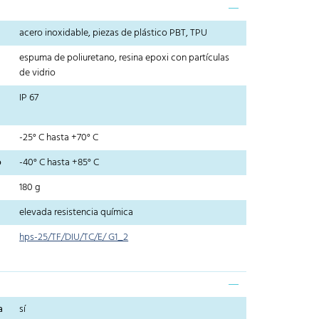
acero inoxidable, piezas de plástico PBT, TPU
espuma de poliuretano, resina epoxi con partículas
de vidrio
IP 67
-25° C hasta +70° C
o
-40° C hasta +85° C
180 g
elevada resistencia química
hps-25/TF/DIU/TC/E/ G1_2
a
sí