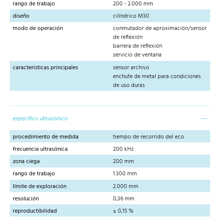
rango de trabajo
200 - 2.000 mm
diseño
cilíndrico M30
modo de operación
conmutador de aproximación/sensor
de reflexión
barrera de reflexión
servicio de ventana
caracteristicas principales
sensor archivo
enchufe de metal para condiciones
de uso duras
específico ultrasónico
procedimiento de medida
tiempo de recorrido del eco
frecuencia ultrasónica
200 kHz
zona ciega
200 mm
rango de trabajo
1.300 mm
límite de exploración
2.000 mm
resolución
0,36 mm
reproductibilidad
± 0,15 %