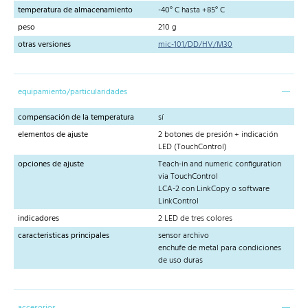
temperatura de almacenamiento
-40° C hasta +85° C
peso
210 g
otras versiones
mic-101/DD/HV/M30
equipamiento/particularidades
compensación de la temperatura
sí
elementos de ajuste
2 botones de presión + indicación
LED (TouchControl)
opciones de ajuste
Teach-in and numeric configuration
via TouchControl
LCA-2 con LinkCopy o software
LinkControl
indicadores
2 LED de tres colores
caracteristicas principales
sensor archivo
enchufe de metal para condiciones
de uso duras
accesorios