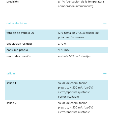
precisión
± 1 % (derivación de la temperatura
compensada internamente)
datos eléctricos
tensión de trabajo U
12 V hasta 30 V CC, a prueba de
B
polarización inversa
ondulación residual
± 10 %
consumo propio
≤ 70 mA
modo de conexión
enchufe M12 de 5 clavijas
salidas
salida 1
salida de conmutación
pnp: I
= 500 mA (U
-2V)
máx
B
cierre/apertura ajustable
cortocircuitable
salida 2
salida de conmutación
pnp: I
= 500 mA (U
-2V)
máx
B
cierre/apertura ajustable