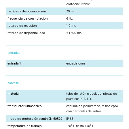
cortocircuitable
histéresis de conmutación
20 mm
frecuencia de conmutación
6 Hz
retardo de reacción
110 ms
retardo de disponibilidad
< 1.500 ms
entradas
entrada 1
entrada com
carcasa
material
tubo de latón niquelado, piezas de
plástico: PBT, TPU
transductor ultrasónico
espuma de poliuretano, resina epoxi
con partículas de vidrio
modo de protección según EN 60529
IP 65
temperatura de trabajo
-20° C hasta +70° C