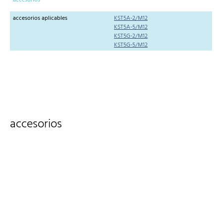
accesorios aplicables
KST5A-2/M12
KST5A-5/M12
KST5G-2/M12
KST5G-5/M12
accesorios