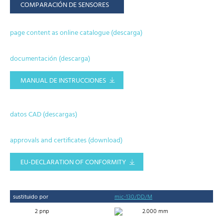
COMPARACIÓN DE SENSORES
page content as online catalogue (descarga)
documentación (descarga)
MANUAL DE INSTRUCCIONES
datos CAD (descargas)
approvals and certificates (download)
EU-DECLARATION OF CONFORMITY
sustituido por
mic-130/DD/M
2 pnp
2.000 mm