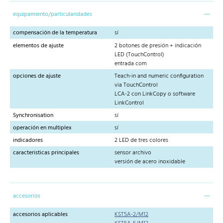
equipamiento/particularidades
compensación de la temperatura
sí
elementos de ajuste
2 botones de presión + indicación
LED (TouchControl)
entrada com
opciones de ajuste
Teach-in and numeric configuration
via TouchControl
LCA-2 con LinkCopy o software
LinkControl
Synchronisation
sí
operación en multiplex
sí
indicadores
2 LED de tres colores
caracteristicas principales
sensor archivo
versión de acero inoxidable
accesorios
accesorios aplicables
KST5A-2/M12