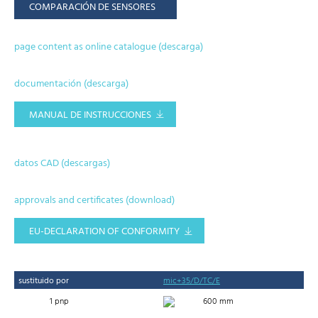
COMPARACIÓN DE SENSORES
page content as online catalogue (descarga)
documentación (descarga)
MANUAL DE INSTRUCCIONES
datos CAD (descargas)
approvals and certificates (download)
EU-DECLARATION OF CONFORMITY
sustituido por
mic+35/D/TC/E
1 pnp
600 mm