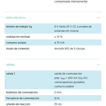
compensada internamente)
datos eléctricos
tensión de trabajo U
9 V hasta 30 V CC, a prueba de
B
polarización inversa
ondulación residual
± 10 %
consumo propio
≤ 70 mA
modo de conexión
enchufe M12 de 5 clavijas
salidas
salida 1
salida de conmutación
pnp: I
= 200 mA (U
-2V)
máx
B
cierre/apertura ajustable,
cortocircuitable
histéresis de conmutación
5 mm
frecuencia de conmutación
8 Hz
retardo de reacción
70 ms