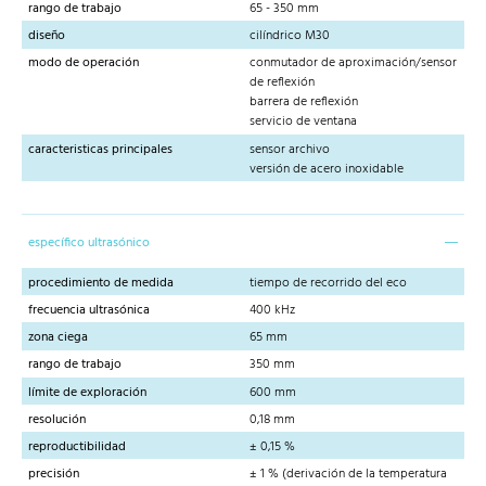
rango de trabajo
65 - 350 mm
diseño
cilíndrico M30
modo de operación
conmutador de aproximación/sensor
de reflexión
barrera de reflexión
servicio de ventana
caracteristicas principales
sensor archivo
versión de acero inoxidable
específico ultrasónico
procedimiento de medida
tiempo de recorrido del eco
frecuencia ultrasónica
400 kHz
zona ciega
65 mm
rango de trabajo
350 mm
límite de exploración
600 mm
resolución
0,18 mm
reproductibilidad
± 0,15 %
precisión
± 1 % (derivación de la temperatura