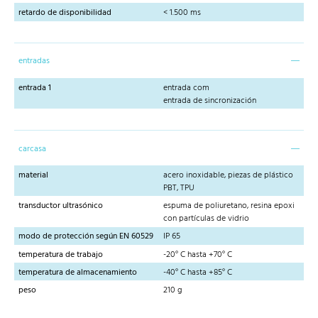
retardo de disponibilidad
< 1.500 ms
entradas
entrada 1
entrada com
entrada de sincronización
carcasa
material
acero inoxidable, piezas de plástico
PBT, TPU
transductor ultrasónico
espuma de poliuretano, resina epoxi
con partículas de vidrio
modo de protección según EN 60529
IP 65
temperatura de trabajo
-20° C hasta +70° C
temperatura de almacenamiento
-40° C hasta +85° C
peso
210 g