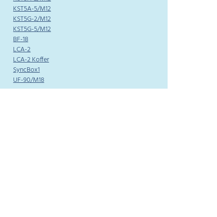
KST5A-5/M12
KST5G-2/M12
KST5G-5/M12
BF-18
LCA-2
LCA-2 Koffer
SyncBox1
UF-90/M18