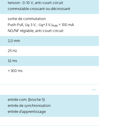
tension : 0-10 V, anti-court-circuit
commutable croissant ou décroissant
sortie de commutation
Push-Pull, U
-3 V, -U
+3 V,I
= 100 mA
B
B
max
NO/NF réglable, anti-court-circuit
2,0 mm
25 Hz
32 ms
< 300 ms
entrée com. (broche 5)
entrée de synchronisation
entrée d'apprentissage