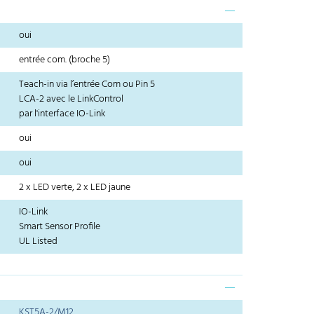
oui
entrée com. (broche 5)
Teach-in via l’entrée Com ou Pin 5
LCA-2 avec le LinkControl
par l'interface IO-Link
oui
oui
2 x LED verte, 2 x LED jaune
IO-Link
Smart Sensor Profile
UL Listed
KST5A-2/M12