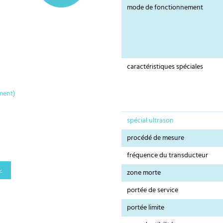
mode de fonctionnement
caractéristiques spéciales
ment)
spécial ultrason
procédé de mesure
fréquence du transducteur
zone morte
portée de service
portée limite