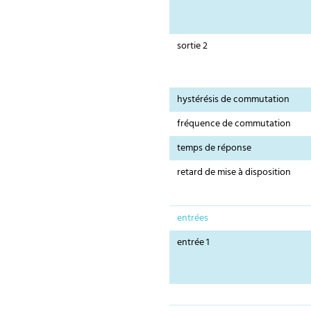
sortie 2
hystérésis de commutation
fréquence de commutation
temps de réponse
retard de mise à disposition
entrées
entrée 1