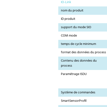
IO-Link
nom du produit
ID produit
support du mode SIO
COM mode
temps de cycle minimum
format des données du process
Contenu des données du
process
Paramétrage ISDU
Système de commandes
SmartSensorProfil