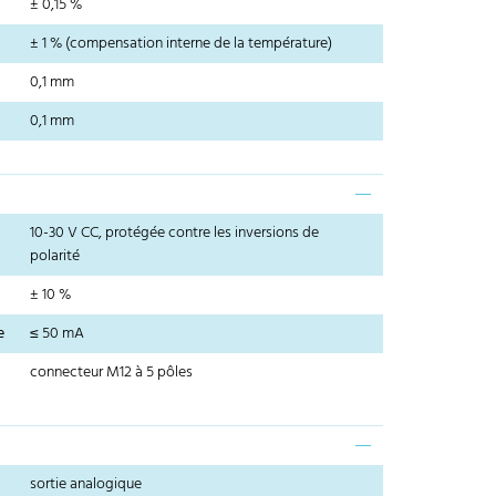
± 0,15 %
± 1 % (compensation interne de la température)
0,1 mm
0,1 mm
10-30 V CC, protégée contre les inversions de
polarité
± 10 %
e
≤ 50 mA
connecteur M12 à 5 pôles
sortie analogique