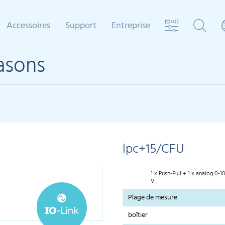
Accessoires
Support
Entreprise
rasons
lpc+15/CFU
1 x Push-Pull + 1 x analog 0-1
V
Plage de mesure
boîtier