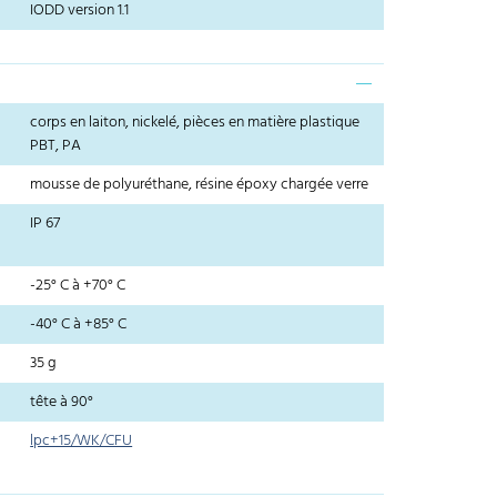
IODD version 1.1
corps en laiton, nickelé, pièces en matière plastique
PBT, PA
mousse de polyuréthane, résine époxy chargée verre
IP 67
-25° C à +70° C
-40° C à +85° C
35 g
tête à 90°
lpc+15/WK/CFU