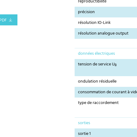
reproductibilité
précision
PDF
résolution IO-Link
résolution analogue output
données électriques
tension de service U
B
ondulation résiduelle
consommation de courant à vid
type de raccordement
sorties
sortie 1