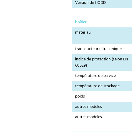
Version de l’IODD
boîtier
matériau
transducteur ultrasonique
indice de protection (selon EN
60529)
température de service
température de stockage
poids
autres modèles
autres modèles