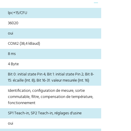
lpc+15/CFU
36020
oui
COM2 (38,4 kBaud)
8 ms
4 Byte
Bit 0: initial state Pin 4; Bit 1: initial state Pin 2; Bit 8-
15: écaille (Int. 8); Bit 16-31: valeur mesurée (Int. 16)
Identification, configuration de mesure, sortie
commutable, filtre, compensation de température,
fonctionnement
SP1 Teach-in, SP2 Teach-in, réglages d'usine
oui