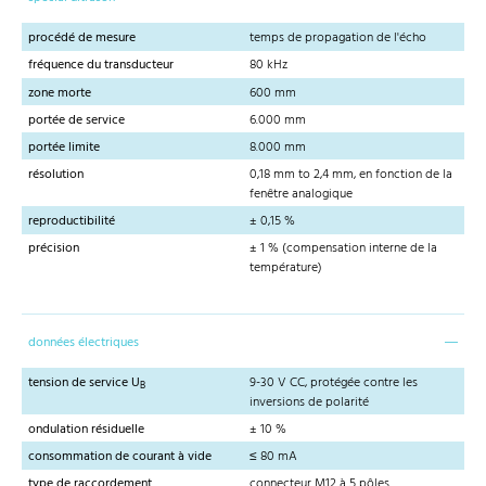
procédé de mesure
temps de propagation de l'écho
fréquence du transducteur
80 kHz
zone morte
600 mm
portée de service
6.000 mm
portée limite
8.000 mm
résolution
0,18 mm to 2,4 mm, en fonction de la
fenêtre analogique
reproductibilité
± 0,15 %
précision
± 1 % (compensation interne de la
température)
données électriques
tension de service U
9-30 V CC, protégée contre les
B
inversions de polarité
ondulation résiduelle
± 10 %
consommation de courant à vide
≤ 80 mA
type de raccordement
connecteur M12 à 5 pôles