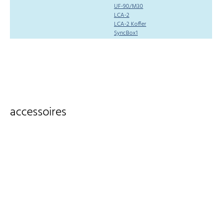
UF-90/M30
LCA-2
LCA-2 Koffer
SyncBox1
accessoires