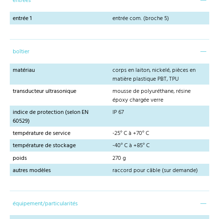
entrées
entrée 1
entrée com. (broche 5)
boîtier
matériau
corps en laiton, nickelé, pièces en
matière plastique PBT, TPU
transducteur ultrasonique
mousse de polyuréthane, résine
époxy chargée verre
indice de protection (selon EN
IP 67
60529)
température de service
-25° C à +70° C
température de stockage
-40° C à +85° C
poids
270 g
autres modèles
raccord pour câble (sur demande)
équipement/particularités