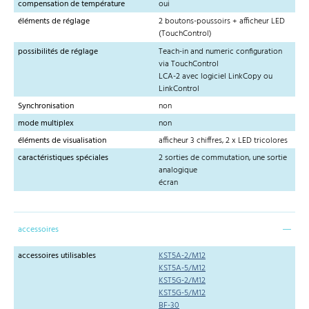
compensation de température
oui
éléments de réglage
2 boutons-poussoirs + afficheur LED
(TouchControl)
possibilités de réglage
Teach-in and numeric configuration
via TouchControl
LCA-2 avec logiciel LinkCopy ou
LinkControl
Synchronisation
non
mode multiplex
non
éléments de visualisation
afficheur 3 chiffres, 2 x LED tricolores
caractéristiques spéciales
2 sorties de commutation, une sortie
analogique
écran
accessoires
accessoires utilisables
KST5A-2/M12
KST5A-5/M12
KST5G-2/M12
KST5G-5/M12
BF-30