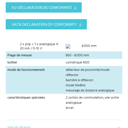
EU-DÉCLARATION DE CONFORMITÉ
UKCA DECLARATION OF CONFORMITY
2 x pnp + 1 x analogique 4-
8.000 mm
20 mA / 0-10 V
Plage de mesure
600 - 8.000 mm
boîtier
cylindrique M30
mode de fonctionnement
détecteur de proximité/mode
réflexion
barrière à réflexion
mode fenêtre
mesurage de distance analogique
caractéristiques spéciales
2 sorties de commutation, une sortie
analogique
écran
spécial ultrason