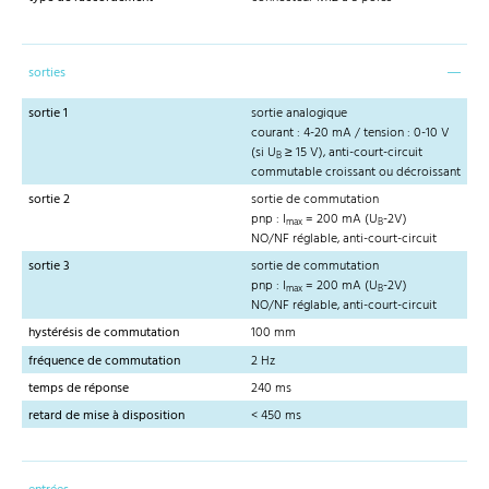
sorties
sortie 1
sortie analogique
courant : 4-20 mA / tension : 0-10 V
(si U
≥ 15 V), anti-court-circuit
B
commutable croissant ou décroissant
sortie 2
sortie de commutation
pnp : I
= 200 mA (U
-2V)
max
B
NO/NF réglable, anti-court-circuit
sortie 3
sortie de commutation
pnp : I
= 200 mA (U
-2V)
max
B
NO/NF réglable, anti-court-circuit
hystérésis de commutation
100 mm
fréquence de commutation
2 Hz
temps de réponse
240 ms
retard de mise à disposition
< 450 ms