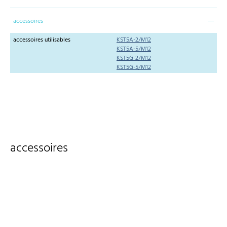
accessoires
accessoires utilisables
KST5A-2/M12
KST5A-5/M12
KST5G-2/M12
KST5G-5/M12
accessoires