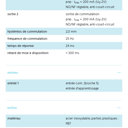
pnp : I
= 200 mA (U
-2V)
max
B
NO/NF réglable, anti-court-circuit
sortie 2
sortie de commutation
pnp : I
= 200 mA (U
-2V)
max
B
NO/NF réglable, anti-court-circuit
hystérésis de commutation
2,0 mm
fréquence de commutation
25 Hz
temps de réponse
24 ms
retard de mise à disposition
< 300 ms
entrées
entrée 1
entrée com. (broche 5)
entrée d'apprentissage
boîtier
matériau
acier inoxydable, parties plastiques :
PBT