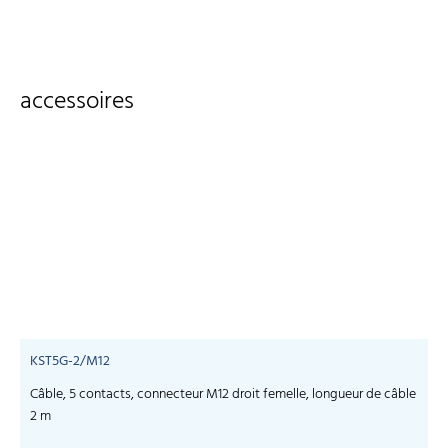
accessoires
KST5G-2/M12
Câble, 5 contacts, connecteur M12 droit femelle, longueur de câble
C
2 m