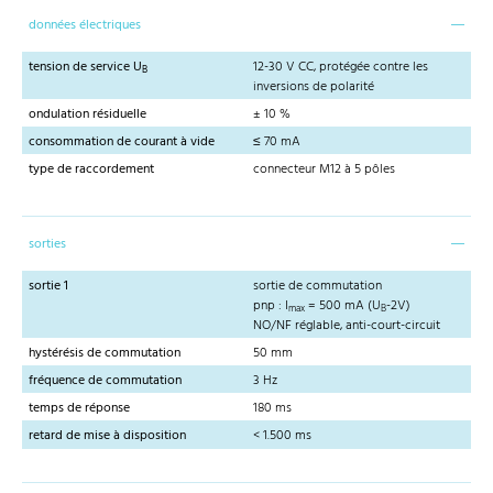
données électriques
tension de service U
12-30 V CC, protégée contre les
B
inversions de polarité
ondulation résiduelle
± 10 %
consommation de courant à vide
≤ 70 mA
type de raccordement
connecteur M12 à 5 pôles
sorties
sortie 1
sortie de commutation
pnp : I
= 500 mA (U
-2V)
max
B
NO/NF réglable, anti-court-circuit
hystérésis de commutation
50 mm
fréquence de commutation
3 Hz
temps de réponse
180 ms
retard de mise à disposition
< 1.500 ms