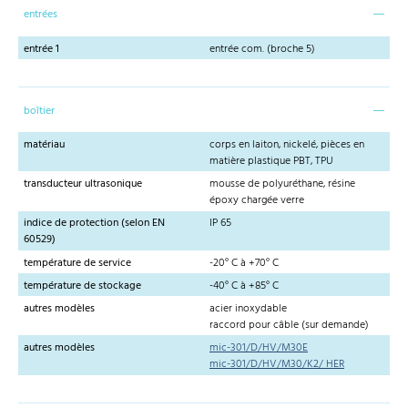
entrées
entrée 1
entrée com. (broche 5)
boîtier
matériau
corps en laiton, nickelé, pièces en
matière plastique PBT, TPU
transducteur ultrasonique
mousse de polyuréthane, résine
époxy chargée verre
indice de protection (selon EN
IP 65
60529)
température de service
-20° C à +70° C
température de stockage
-40° C à +85° C
autres modèles
acier inoxydable
raccord pour câble (sur demande)
autres modèles
mic-301/D/HV/M30E
mic-301/D/HV/M30/K2/ HER