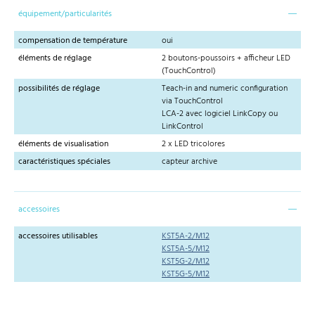
équipement/particularités
compensation de température
oui
éléments de réglage
2 boutons-poussoirs + afficheur LED
(TouchControl)
possibilités de réglage
Teach-in and numeric configuration
via TouchControl
LCA-2 avec logiciel LinkCopy ou
LinkControl
éléments de visualisation
2 x LED tricolores
caractéristiques spéciales
capteur archive
accessoires
accessoires utilisables
KST5A-2/M12
KST5A-5/M12
KST5G-2/M12
KST5G-5/M12