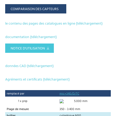
COMPARAISON DES CAPTEURS
le contenu des pages des catalogues en ligne (téléchargement)
documentation (téléchargement)
NOTICE D'UTILISATION
données CAD (téléchargement)
Agréments et certificats (téléchargement)
remplacé par
mic+340/D/TC
1 x pnp
5.000 mm
Plage de mesure
350 - 3.400 mm
boîtier
cylindrique M30