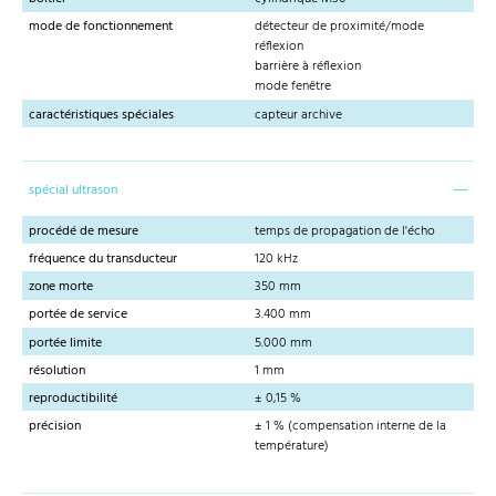
mode de fonctionnement
détecteur de proximité/mode
réflexion
barrière à réflexion
mode fenêtre
caractéristiques spéciales
capteur archive
spécial ultrason
procédé de mesure
temps de propagation de l'écho
fréquence du transducteur
120 kHz
zone morte
350 mm
portée de service
3.400 mm
portée limite
5.000 mm
résolution
1 mm
reproductibilité
± 0,15 %
précision
± 1 % (compensation interne de la
température)