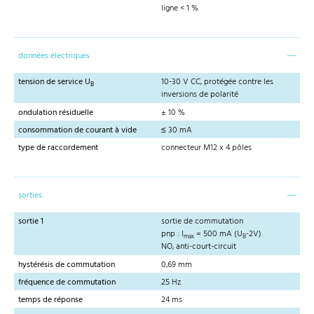
ligne < 1 %
données électriques
tension de service U
10-30 V CC, protégée contre les
B
inversions de polarité
ondulation résiduelle
± 10 %
consommation de courant à vide
≤ 30 mA
type de raccordement
connecteur M12 x 4 pôles
sorties
sortie 1
sortie de commutation
pnp : I
= 500 mA (U
-2V)
max
B
NO, anti-court-circuit
hystérésis de commutation
0,69 mm
fréquence de commutation
25 Hz
temps de réponse
24 ms