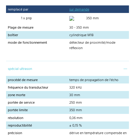
remplacé par
sur demande
1 x pnp
350 mm
Plage de mesure
30 - 350 mm
boîtier
cylindrique M18
mode de fonctionnement
détecteur de proximité/mode
réflexion
spécial ultrason
procédé de mesure
temps de propagation de l'écho
fréquence du transducteur
320 kHz
zone morte
30 mm
portée de service
250 mm
portée limite
350 mm
résolution
0,36 mm
reproductibilité
± 0,15 %
précision
dérive en température compensée en