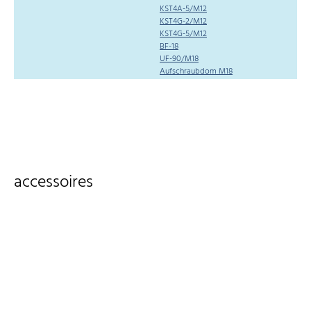
KST4A-5/M12
KST4G-2/M12
KST4G-5/M12
BF-18
UF-90/M18
Aufschraubdom M18
accessoires