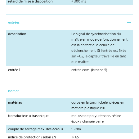
retard de mise à disposition
< 300 ms
entrées
description
Le signal de synchronisation du
maître en mode de fonctionnement
est là en tant que cellule de
déclenchement. Si l'entrée est fixée
sur +U
, le capteur travaille en tant
B
que maître.
entrée 1
entrée com. (broche 5)
boîtier
matériau
corps en laiton, nickelé, pièces en
matière plastique PBT
transducteur ultrasonique
mousse de polyuréthane, résine
époxy chargée verre
couple de serrage max. des écrous
15 Nm
indice de protection (selon EN
IP 65