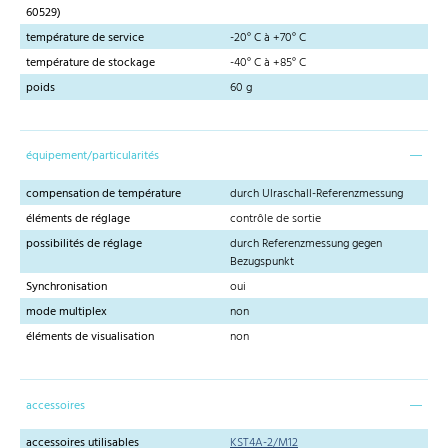
60529)
température de service
-20° C à +70° C
température de stockage
-40° C à +85° C
poids
60 g
équipement/particularités
compensation de température
durch Ulraschall-Referenzmessung
éléments de réglage
contrôle de sortie
possibilités de réglage
durch Referenzmessung gegen
Bezugspunkt
Synchronisation
oui
mode multiplex
non
éléments de visualisation
non
accessoires
accessoires utilisables
KST4A-2/M12