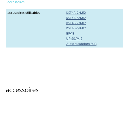
accessoires
accessoires utilisables
KST4A-2/M12
KST4A-5/M12
KST4G-2/M12
KST4G-5/M12
BF-18
UF-90/M18
Aufschraubdom M18
accessoires