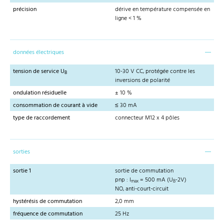
précision
dérive en température compensée en
ligne < 1 %
données électriques
tension de service U
10-30 V CC, protégée contre les
B
inversions de polarité
ondulation résiduelle
± 10 %
consommation de courant à vide
≤ 30 mA
type de raccordement
connecteur M12 x 4 pôles
sorties
sortie 1
sortie de commutation
pnp : I
= 500 mA (U
-2V)
max
B
NO, anti-court-circuit
hystérésis de commutation
2,0 mm
fréquence de commutation
25 Hz