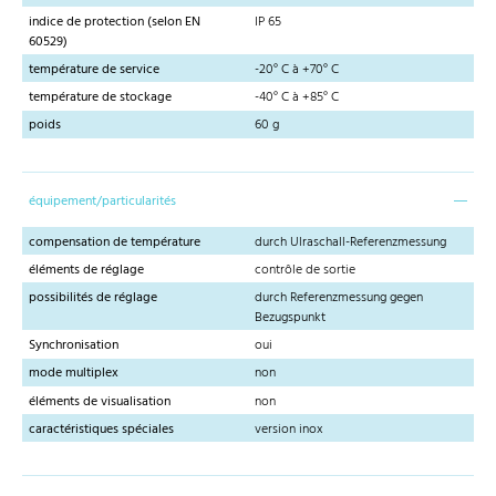
indice de protection (selon EN
IP 65
60529)
température de service
-20° C à +70° C
température de stockage
-40° C à +85° C
poids
60 g
équipement/particularités
compensation de température
durch Ulraschall-Referenzmessung
éléments de réglage
contrôle de sortie
possibilités de réglage
durch Referenzmessung gegen
Bezugspunkt
Synchronisation
oui
mode multiplex
non
éléments de visualisation
non
caractéristiques spéciales
version inox