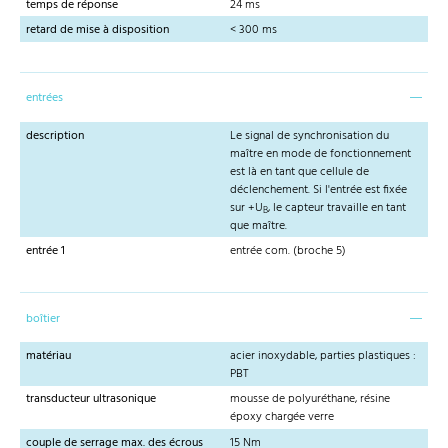
temps de réponse
24 ms
retard de mise à disposition
< 300 ms
entrées
description
Le signal de synchronisation du
maître en mode de fonctionnement
est là en tant que cellule de
déclenchement. Si l'entrée est fixée
sur +U
, le capteur travaille en tant
B
que maître.
entrée 1
entrée com. (broche 5)
boîtier
matériau
acier inoxydable, parties plastiques :
PBT
transducteur ultrasonique
mousse de polyuréthane, résine
époxy chargée verre
couple de serrage max. des écrous
15 Nm