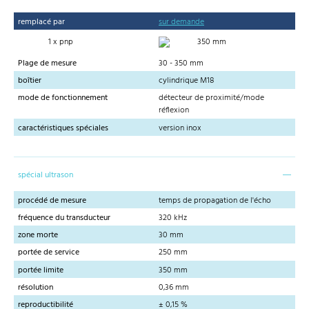
remplacé par
sur demande
1 x pnp
350 mm
Plage de mesure
30 - 350 mm
boîtier
cylindrique M18
mode de fonctionnement
détecteur de proximité/mode
réflexion
caractéristiques spéciales
version inox
spécial ultrason
procédé de mesure
temps de propagation de l'écho
fréquence du transducteur
320 kHz
zone morte
30 mm
portée de service
250 mm
portée limite
350 mm
résolution
0,36 mm
reproductibilité
± 0,15 %