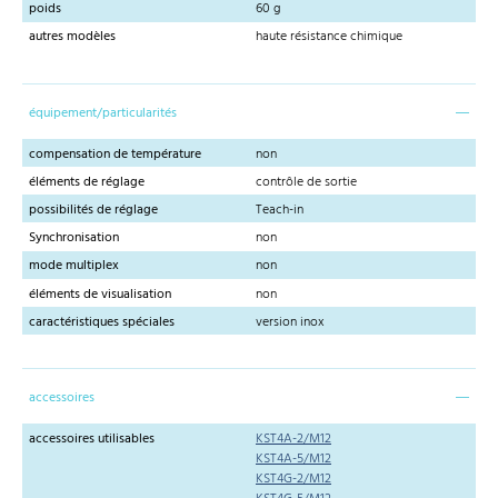
poids
60 g
autres modèles
haute résistance chimique
équipement/particularités
compensation de température
non
éléments de réglage
contrôle de sortie
possibilités de réglage
Teach-in
Synchronisation
non
mode multiplex
non
éléments de visualisation
non
caractéristiques spéciales
version inox
accessoires
accessoires utilisables
KST4A-2/M12
KST4A-5/M12
KST4G-2/M12