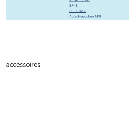
KST4G-5/M12
BF-18
UF-90/M18
Aufschraubdom M18
accessoires