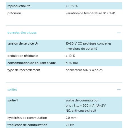
reproductibilité
± 0,15 %
précision
variation de température 0,17 %/K
données électriques
tension de service U
10-30 V CC, protégée contre les
B
inversions de polarité
ondulation résiduelle
± 10 %
consommation de courant à vide
≤ 30 mA
type de raccordement
connecteur M12 x 4 pôles
sorties
sortie 1
sortie de commutation
pnp : I
= 500 mA (U
-2V)
max
B
NO, anti-court-circuit
hystérésis de commutation
2,0 mm
fréquence de commutation
25 Hz