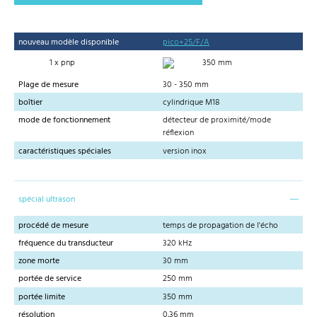
nouveau modèle disponible
pico+25/F/A
1 x pnp
350 mm
Plage de mesure
30 - 350 mm
boîtier
cylindrique M18
mode de fonctionnement
détecteur de proximité/mode
réflexion
caractéristiques spéciales
version inox
spécial ultrason
procédé de mesure
temps de propagation de l'écho
fréquence du transducteur
320 kHz
zone morte
30 mm
portée de service
250 mm
portée limite
350 mm
résolution
0,36 mm