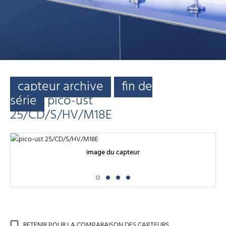
capteur archive
fin de
série
pico-ust
25/CD/S/HV/M18E
image du capteur
RETENIR POUR LA COMPARAISON DES CAPTEURS