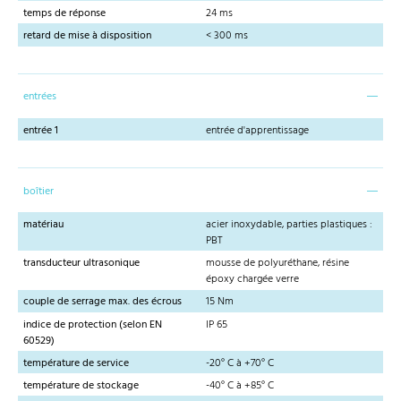
temps de réponse
24 ms
retard de mise à disposition
< 300 ms
entrées
entrée 1
entrée d'apprentissage
boîtier
matériau
acier inoxydable, parties plastiques :
PBT
transducteur ultrasonique
mousse de polyuréthane, résine
époxy chargée verre
couple de serrage max. des écrous
15 Nm
indice de protection (selon EN
IP 65
60529)
température de service
-20° C à +70° C
température de stockage
-40° C à +85° C