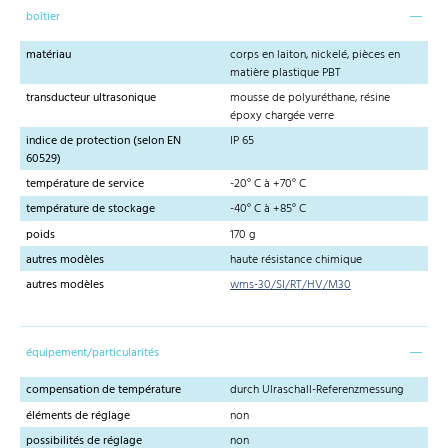
boîtier
matériau
corps en laiton, nickelé, pièces en
matière plastique PBT
transducteur ultrasonique
mousse de polyuréthane, résine
époxy chargée verre
indice de protection (selon EN
IP 65
60529)
température de service
-20° C à +70° C
température de stockage
-40° C à +85° C
poids
170 g
autres modèles
haute résistance chimique
autres modèles
wms-30/SI/RT/HV/M30
équipement/particularités
compensation de température
durch Ulraschall-Referenzmessung
éléments de réglage
non
possibilités de réglage
non