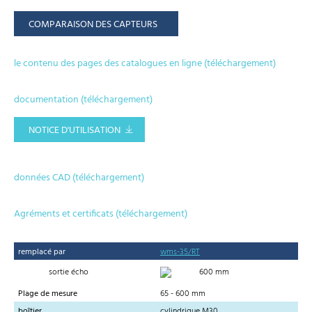
COMPARAISON DES CAPTEURS
le contenu des pages des catalogues en ligne (téléchargement)
documentation (téléchargement)
NOTICE D'UTILISATION
données CAD (téléchargement)
Agréments et certificats (téléchargement)
remplacé par
wms-35/RT
sortie écho
600 mm
Plage de mesure
65 - 600 mm
boîtier
cylindrique M30