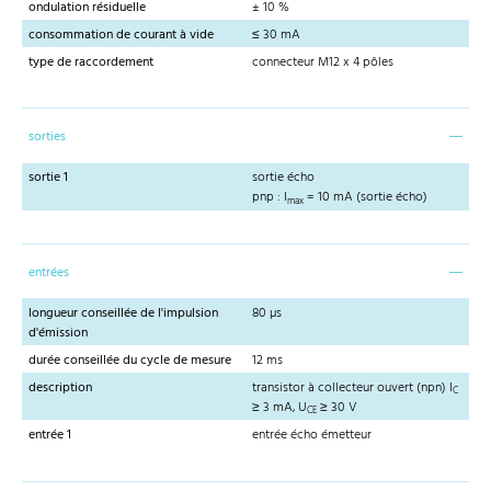
ondulation résiduelle
± 10 %
consommation de courant à vide
≤ 30 mA
type de raccordement
connecteur M12 x 4 pôles
sorties
sortie 1
sortie écho
pnp : I
= 10 mA (sortie écho)
max
entrées
longueur conseillée de l'impulsion
80 µs
d'émission
durée conseillée du cycle de mesure
12 ms
description
transistor à collecteur ouvert (npn) I
C
≥ 3 mA, U
≥ 30 V
CE
entrée 1
entrée écho émetteur