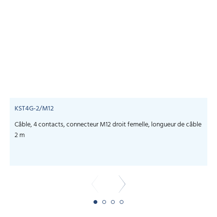
KST4G-2/M12
Câble, 4 contacts, connecteur M12 droit femelle, longueur de câble
C
2 m