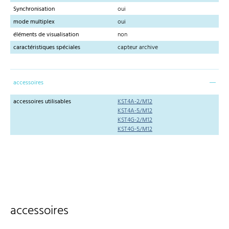
Synchronisation
oui
mode multiplex
oui
éléments de visualisation
non
caractéristiques spéciales
capteur archive
accessoires
accessoires utilisables
KST4A-2/M12
KST4A-5/M12
KST4G-2/M12
KST4G-5/M12
accessoires