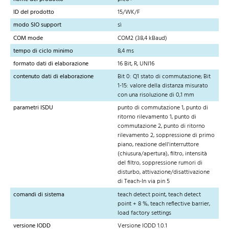
ID del prodotto
15/WK/F
modo SIO support
sì
COM mode
COM2 (38,4 kBaud)
tempo di ciclo minimo
8,4 ms
formato dati di elaborazione
16 Bit, R, UNI16
contenuto dati di elaborazione
Bit 0: Q1 stato di commutazione; Bit
1-15: valore della distanza misurato
con una risoluzione di 0,1 mm
parametri ISDU
punto di commutazione 1, punto di
ritorno rilevamento 1, punto di
commutazione 2, punto di ritorno
rilevamento 2, soppressione di primo
piano, reazione dell'interruttore
(chiusura/apertura), filtro, intensità
del filtro, soppressione rumori di
disturbo, attivazione/disattivazione
di Teach-In via pin 5
comandi di sistema
teach detect point, teach detect
point + 8 %, teach reflective barrier,
load factory settings
versione IODD
Versione IODD 1.0.1