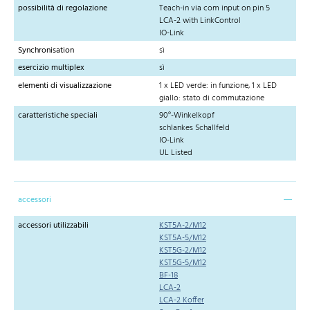
possibilità di regolazione
Teach-in via com input on pin 5
LCA-2 with LinkControl
IO-Link
Synchronisation
sì
esercizio multiplex
sì
elementi di visualizzazione
1 x LED verde: in funzione, 1 x LED
giallo: stato di commutazione
caratteristiche speciali
90°-Winkelkopf
schlankes Schallfeld
IO-Link
UL Listed
accessori
accessori utilizzabili
KST5A-2/M12
KST5A-5/M12
KST5G-2/M12
KST5G-5/M12
BF-18
LCA-2
LCA-2 Koffer