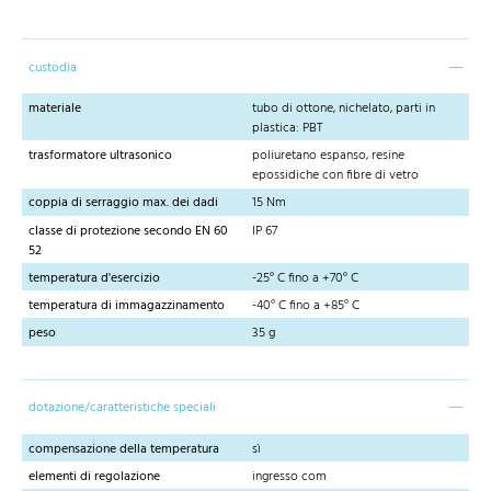
custodia
materiale
tubo di ottone, nichelato, parti in
plastica: PBT
trasformatore ultrasonico
poliuretano espanso, resine
epossidiche con fibre di vetro
coppia di serraggio max. dei dadi
15 Nm
classe di protezione secondo EN 60
IP 67
52
temperatura d'esercizio
-25° C fino a +70° C
temperatura di immagazzinamento
-40° C fino a +85° C
peso
35 g
dotazione/caratteristiche speciali
compensazione della temperatura
sì
elementi di regolazione
ingresso com