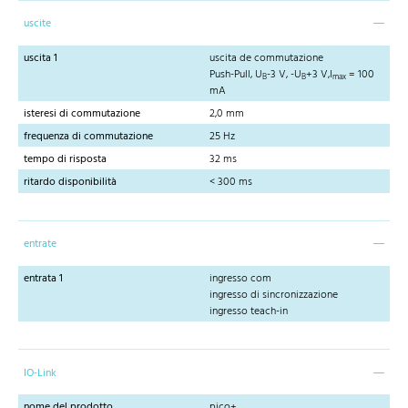
uscite
uscita 1
uscita de commutazione
Push-Pull, U
-3 V, -U
+3 V,I
= 100
B
B
max
mA
isteresi di commutazione
2,0 mm
frequenza di commutazione
25 Hz
tempo di risposta
32 ms
ritardo disponibilità
< 300 ms
entrate
entrata 1
ingresso com
ingresso di sincronizzazione
ingresso teach-in
IO-Link
nome del prodotto
pico+