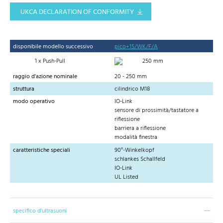
UKCA DECLARATION OF CONFORMITY
disponibile modello successivo
pico+15/WK/F/A
1 x Push-Pull
250 mm
raggio d'azione nominale
20 - 250 mm
struttura
cilindrico M18
modo operativo
IO-Link
sensore di prossimità/tastatore a
riflessione
barriera a riflessione
modalità finestra
caratteristiche speciali
90°-Winkelkopf
schlankes Schallfeld
IO-Link
UL Listed
specifico d'ultrasuoni