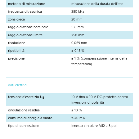
metodo di misurazione
misurazione della durata dell'eco
frequenza ultrasonica
380 kHz
zona cieca
20 mm
raggio d'azione nominale
150 mm
raggio d'azione limite
250 mm
risoluzione
0,069 mm
ripetibilità
± 0,15 %
precisione
± 1 % (compensazione interna della
temperatura)
dati elettrici
tensione d'esercizio U
10 V fino a 30 V DC, protetto contro
B
inversioni di polarità
ondulazione residua
± 10 %
consumo di energia a vuoto
≤ 40 mA
tipo di connessione
innesto circolare M12 a 5 poli