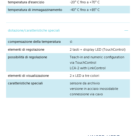
temperatura d'esercizio
-20° C fino a +70° C
temperatura di immagazzinamento
-40° C fino a +85° C
dotazione/caratteristiche speciali
compensazione della temperatura
sì
elementi di regolazione
2 tasti + display LED (TouchControl)
possibilità di regolazione
Teach-in and numeric configuration
via TouchControl
LCA-2 with LinkControl
elementi di visualizzazione
2 x LED a tre colori
caratteristiche speciali
sensore da archivio
versione in acciaio inossidabile
connessione via cavo