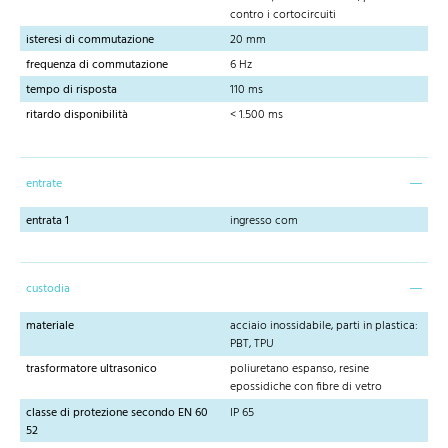
contro i cortocircuiti
isteresi di commutazione
20 mm
frequenza di commutazione
6 Hz
tempo di risposta
110 ms
ritardo disponibilità
< 1.500 ms
entrate
entrata 1
ingresso com
custodia
materiale
acciaio inossidabile, parti in plastica:
PBT, TPU
trasformatore ultrasonico
poliuretano espanso, resine
epossidiche con fibre di vetro
classe di protezione secondo EN 60
IP 65
52