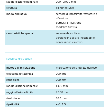
raggio d'azione nominale
200 - 2.000 mm
struttura
cilindrico M30
modo operativo
sensore di prossimità/tastatore a
riflessione
barriera a riflessione
modalità finestra
caratteristiche speciali
sensore da archivio
versione in acciaio inossidabile
connessione via cavo
specifico d'ultrasuoni
metodo di misurazione
misurazione della durata dell'eco
frequenza ultrasonica
200 kHz
zona cieca
200 mm
raggio d'azione nominale
1.300 mm
raggio d'azione limite
2.000 mm
risoluzione
0,36 mm
ripetibilità
± 0,15 %