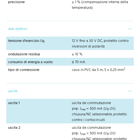
precisione
± 1 % (compensazione interna della
temperatura)
dati elettrici
tensione d'esercizio U
12 V fino a 30 V DC, protetto contro
B
inversioni di polarità
ondulazione residua
± 10 %
consumo di energia a vuoto
≤ 70 mA
2
tipo di connessione
cavo in PVC da 5 m, 5 x 0,25 mm
uscite
uscita 1
uscita de commutazione
pnp: I
= 500 mA (U
-2V)
max
B
chiusura/NC selezionable, protetto
contro i cortocircuiti
uscita 2
uscita de commutazione
pnp: I
= 500 mA (U
-2V)
max
B
chiusura/NC selezionable, protetto