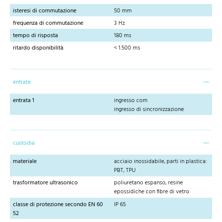
isteresi di commutazione
50 mm
frequenza di commutazione
3 Hz
tempo di risposta
180 ms
ritardo disponibilità
< 1.500 ms
entrate
entrata 1
ingresso com
ingresso di sincronizzazione
custodia
materiale
acciaio inossidabile, parti in plastica:
PBT, TPU
trasformatore ultrasonico
poliuretano espanso, resine
epossidiche con fibre di vetro
classe di protezione secondo EN 60
IP 65
52