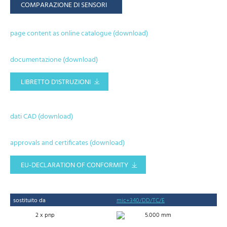
COMPARAZIONE DI SENSORI
page content as online catalogue (download)
documentazione (download)
LIBRETTO D'ISTRUZIONI
dati CAD (download)
approvals and certificates (download)
EU-DECLARATION OF CONFORMITY
sostituito da
mic+340/DD/TC/E
2 x pnp
5.000 mm