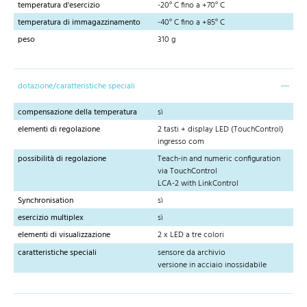
temperatura d'esercizio
-20° C fino a +70° C
temperatura di immagazzinamento
-40° C fino a +85° C
peso
310 g
dotazione/caratteristiche speciali
compensazione della temperatura
sì
elementi di regolazione
2 tasti + display LED (TouchControl)
ingresso com
possibilità di regolazione
Teach-in and numeric configuration
via TouchControl
LCA-2 with LinkControl
Synchronisation
sì
esercizio multiplex
sì
elementi di visualizzazione
2 x LED a tre colori
caratteristiche speciali
sensore da archivio
versione in acciaio inossidabile