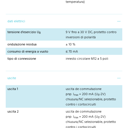
temperatura)
dati elettrici
tensione d'esercizio U
9 V fino a 30 V DC, protetto contro
B
inversioni di polarità
ondulazione residua
± 10 %
consumo di energia a vuoto
≤ 70 mA
tipo di connessione
innesto circolare M12 a 5 poli
uscite
uscita 1
uscita de commutazione
pnp: I
= 200 mA (U
-2V)
max
B
chiusura/NC selezionable, protetto
contro i cortocircuiti
uscita 2
uscita de commutazione
pnp: I
= 200 mA (U
-2V)
max
B
chiusura/NC selezionable, protetto
contro i cortocircuiti