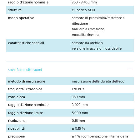
raggio d'azione nominale
350 - 3.400 mm
struttura
cilindrico M30
modo operativo
sensore di prossimità/tastatore a
riflessione
barriera a riflessione
modalità finestra
caratteristiche speciali
sensore da archivio
versione in acciaio inossidabile
specifico d'ultrasuoni
metodo di misurazione
misurazione della durata dell'eco
frequenza ultrasonica
120 kHz
zona cieca
350 mm
raggio d'azione nominale
3.400 mm
raggio d'azione limite
5.000 mm
risoluzione
0,18 mm
ripetibilità
± 0,15 %
precisione
± 1 % (compensazione interna della