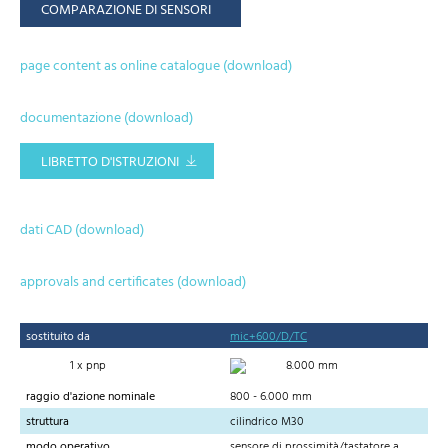
COMPARAZIONE DI SENSORI
page content as online catalogue (download)
documentazione (download)
LIBRETTO D'ISTRUZIONI
dati CAD (download)
approvals and certificates (download)
sostituito da
mic+600/D/TC
1 x pnp
8.000 mm
raggio d'azione nominale
800 - 6.000 mm
struttura
cilindrico M30
modo operativo
sensore di prossimità/tastatore a