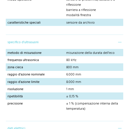
riflessione
barriera a riflessione
modalità finestra
caratteristiche speciali
sensore da archivio
specifico d'ultrasuoni
metodo di misurazione
misurazione della durata dell'eco
frequenza ultrasonica
80 kHz
zona cieca
800 mm
raggio d'azione nominale
6.000 mm
raggio d'azione limite
8.000 mm
risoluzione
1 mm
ripetibilità
± 0,15 %
precisione
± 1 % (compensazione interna della
temperatura)
dati elettrici