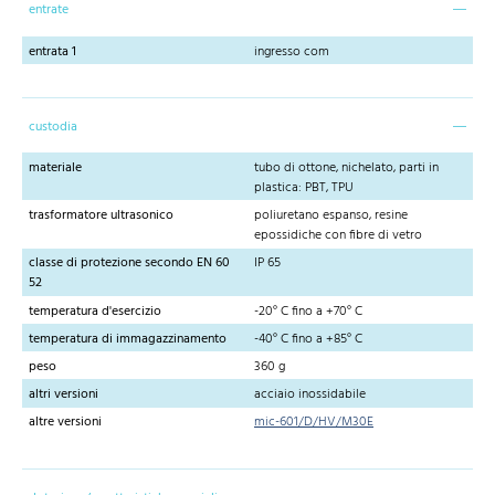
entrate
entrata 1
ingresso com
custodia
materiale
tubo di ottone, nichelato, parti in
plastica: PBT, TPU
trasformatore ultrasonico
poliuretano espanso, resine
epossidiche con fibre di vetro
classe di protezione secondo EN 60
IP 65
52
temperatura d'esercizio
-20° C fino a +70° C
temperatura di immagazzinamento
-40° C fino a +85° C
peso
360 g
altri versioni
acciaio inossidabile
altre versioni
mic-601/D/HV/M30E