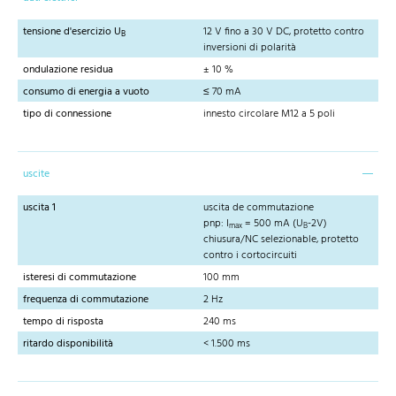
tensione d'esercizio U
12 V fino a 30 V DC, protetto contro
B
inversioni di polarità
ondulazione residua
± 10 %
consumo di energia a vuoto
≤ 70 mA
tipo di connessione
innesto circolare M12 a 5 poli
uscite
uscita 1
uscita de commutazione
pnp: I
= 500 mA (U
-2V)
max
B
chiusura/NC selezionable, protetto
contro i cortocircuiti
isteresi di commutazione
100 mm
frequenza di commutazione
2 Hz
tempo di risposta
240 ms
ritardo disponibilità
< 1.500 ms