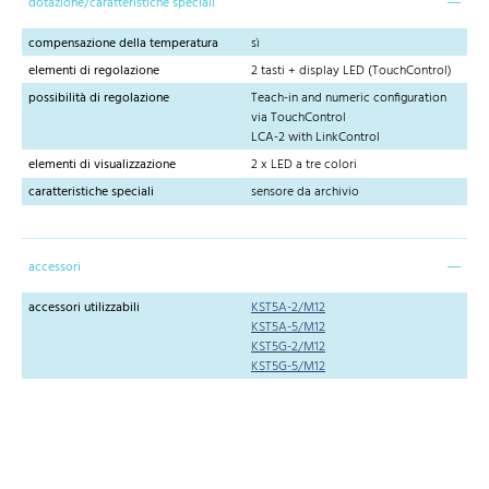
dotazione/caratteristiche speciali
compensazione della temperatura
sì
elementi di regolazione
2 tasti + display LED (TouchControl)
possibilità di regolazione
Teach-in and numeric configuration
via TouchControl
LCA-2 with LinkControl
elementi di visualizzazione
2 x LED a tre colori
caratteristiche speciali
sensore da archivio
accessori
accessori utilizzabili
KST5A-2/M12
KST5A-5/M12
KST5G-2/M12
KST5G-5/M12