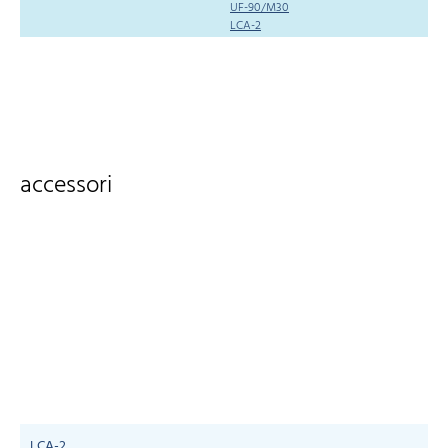
UF-90/M30
LCA-2
accessori
LCA-2