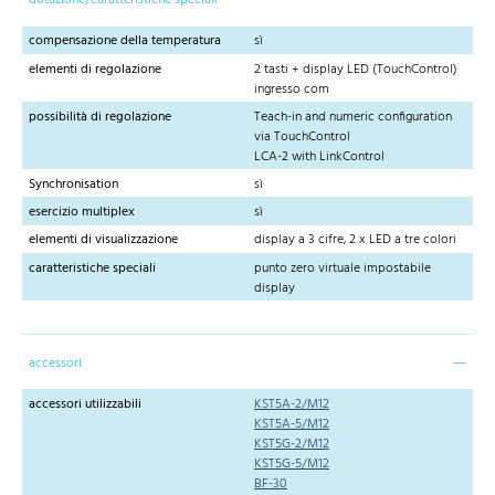
dotazione/caratteristiche speciali
compensazione della temperatura
sì
elementi di regolazione
2 tasti + display LED (TouchControl)
ingresso com
possibilità di regolazione
Teach-in and numeric configuration
via TouchControl
LCA-2 with LinkControl
Synchronisation
sì
esercizio multiplex
sì
elementi di visualizzazione
display a 3 cifre, 2 x LED a tre colori
caratteristiche speciali
punto zero virtuale impostabile
display
accessori
accessori utilizzabili
KST5A-2/M12
KST5A-5/M12
KST5G-2/M12
KST5G-5/M12
BF-30