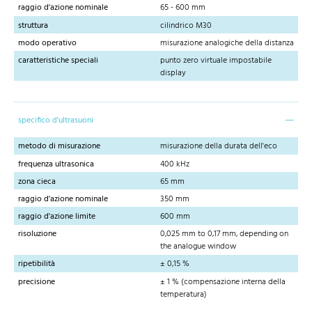
raggio d'azione nominale
65 - 600 mm
struttura
cilindrico M30
modo operativo
misurazione analogiche della distanza
caratteristiche speciali
punto zero virtuale impostabile
display
specifico d'ultrasuoni
metodo di misurazione
misurazione della durata dell'eco
frequenza ultrasonica
400 kHz
zona cieca
65 mm
raggio d'azione nominale
350 mm
raggio d'azione limite
600 mm
risoluzione
0,025 mm to 0,17 mm, depending on
the analogue window
ripetibilità
± 0,15 %
precisione
± 1 % (compensazione interna della
temperatura)