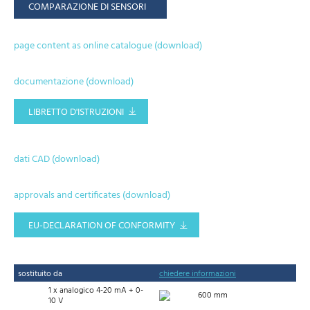
COMPARAZIONE DI SENSORI
page content as online catalogue (download)
documentazione (download)
LIBRETTO D'ISTRUZIONI
dati CAD (download)
approvals and certificates (download)
EU-DECLARATION OF CONFORMITY
sostituito da
chiedere informazioni
1 x analogico 4-20 mA + 0-
600 mm
10 V