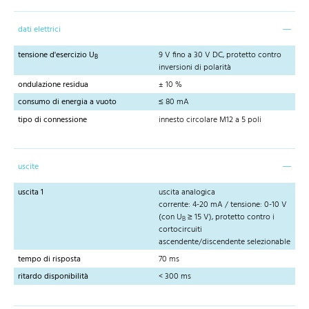
dati elettrici
tensione d'esercizio U
9 V fino a 30 V DC, protetto contro
B
inversioni di polarità
ondulazione residua
± 10 %
consumo di energia a vuoto
≤ 80 mA
tipo di connessione
innesto circolare M12 a 5 poli
uscite
uscita 1
uscita analogica
corrente: 4-20 mA / tensione: 0-10 V
(con U
≥ 15 V), protetto contro i
B
cortocircuiti
ascendente/discendente selezionable
tempo di risposta
70 ms
ritardo disponibilità
< 300 ms