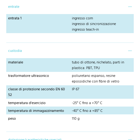
entrate
entrata 1
ingresso com
ingresso di sincronizzazione
ingresso teach-in
custodia
materiale
tubo di ottone, nichelato, parti in
plastica: PBT, TPU
trasformatore ultrasonico
poliuretano espanso, resine
epossidiche con fibre di vetro
classe di protezione secondo EN 60
IP 67
52
temperatura d'esercizio
-25° C fino a +70° C
temperatura di immagazzinamento
-40° C fino a +85° C
peso
110 g