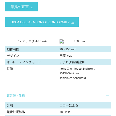
準拠の宣言
UKCA DECLARATION OF CONFORMITY
1 x アナログ 4-20 mA
250 mm
動作範囲
20 - 250 mm
デザイン
円筒 M22
オペレーティングモード
アナログ距離計測
特徴
hohe Chemiebeständigkeit
PVDF-Gehäuse
schlankes Schallfeld
超音波 - 仕様
計測
エコーによる
超音波周波数
380 kHz