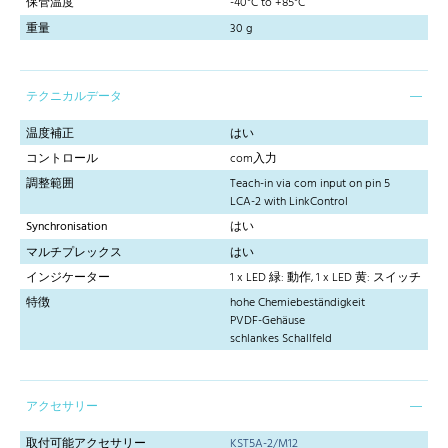
保管温度
-40°C to +85°C
重量
30 g
テクニカルデータ
温度補正
はい
コントロール
com入力
調整範囲
Teach-in via com input on pin 5
LCA-2 with LinkControl
Synchronisation
はい
マルチプレックス
はい
インジケーター
1 x LED 緑: 動作, 1 x LED 黄: スイッチ
特徴
hohe Chemiebeständigkeit
PVDF-Gehäuse
schlankes Schallfeld
アクセサリー
取付可能アクセサリー
KST5A-2/M12