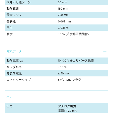
検知不可能ゾーン
20 mm
動作範囲
150 mm
最大レンジ
250 mm
分解能
0.069 mm
再生
± 0.15 %
精度
± 1 % (温度補正機能付)
電気データ
動作電圧 U
10 - 30 V d.c., リバース保護
B
リップル率
± 10 %
無負荷電流
≤ 40 mA
コネクタータイプ
5ピン M12 プラグ
出力
出力1
アナログ出力
電流: 4-20 mA