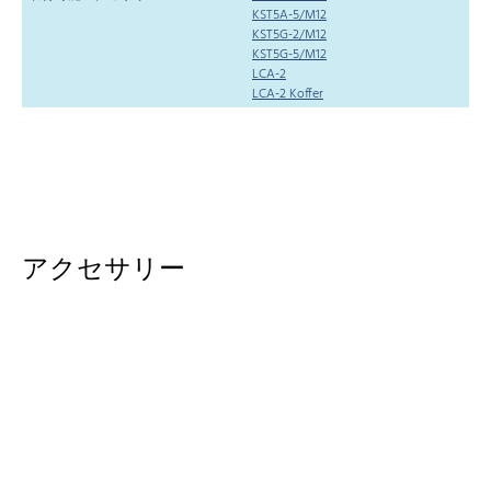
KST5A-5/M12
KST5G-2/M12
KST5G-5/M12
LCA-2
LCA-2 Koffer
アクセサリー