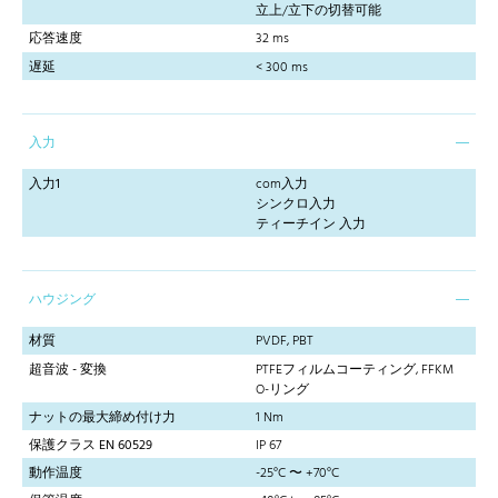
立上/立下の切替可能
応答速度
32 ms
遅延
< 300 ms
入力
入力1
com入力
シンクロ入力
ティーチイン 入力
ハウジング
材質
PVDF, PBT
超音波 - 変換
PTFEフィルムコーティング, FFKM
O-リング
ナットの最大締め付け力
1 Nm
保護クラス EN 60529
IP 67
動作温度
-25°C 〜 +70°C