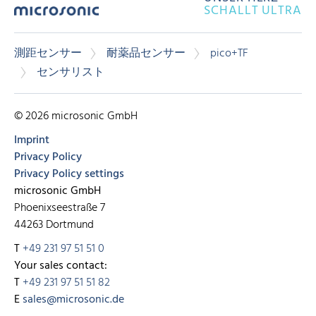
SCHALLT ULTRA
測距センサー
耐薬品センサー
pico+TF
センサリスト
© 2026 microsonic GmbH
Imprint
Privacy Policy
Privacy Policy settings
microsonic GmbH
Phoenixseestraße 7
44263 Dortmund
T
+49 231 97 51 51 0
Your sales contact:
T
+49 231 97 51 51 82
E
sales@microsonic.de