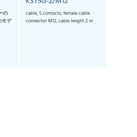
KST5G-2/M12
KST5G-
サーの
cable, 5 contacts, female cable
cable, 5 co
のモデ
connector M12, cable length 2 m
connector 