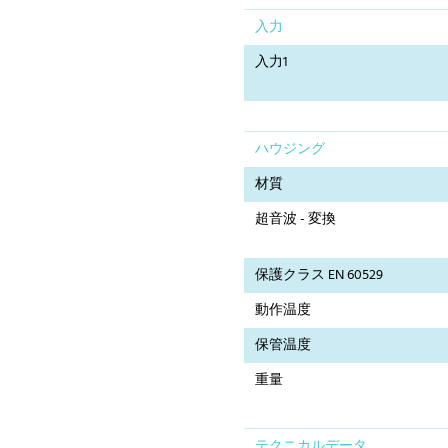
入力
入力1
ハウジング
材質
超音波 - 変換
保護クラス EN 60529
動作温度
保管温度
重量
テクニカルデータ