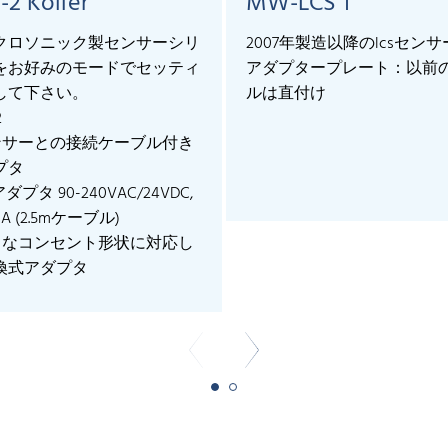
-2 Koffer
MW-LCS 1
クロソニック製センサーシリ
2007年製造以降のlcsセン
をお好みのモードでセッティ
アダプタープレート：以前
して下さい。
ルは直付け
2
センサーとの接続ケーブル付き
プタ
アダプタ 90-240VAC/24VDC,
mA (2.5mケーブル)
様々なコンセント形状に対応し
換式アダプタ