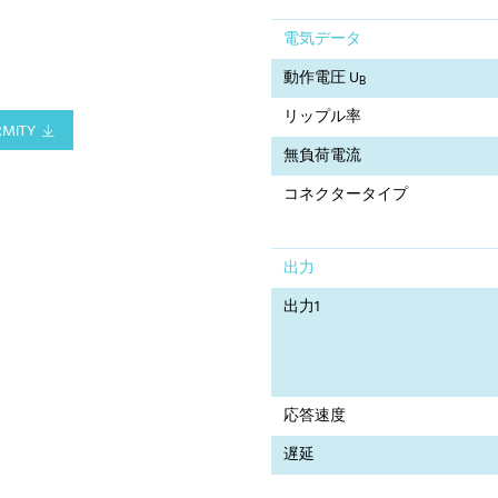
電気データ
動作電圧 U
B
リップル率
RMITY
無負荷電流
コネクタータイプ
出力
出力1
応答速度
遅延