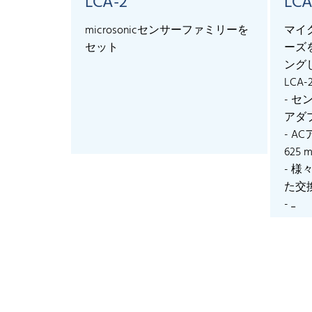
LCA-2
LCA
microsonicセンサーファミリーを
マイ
セット
ーズ
ング
LCA-
- 
アダ
- AC
625 
- 
た交
- ...