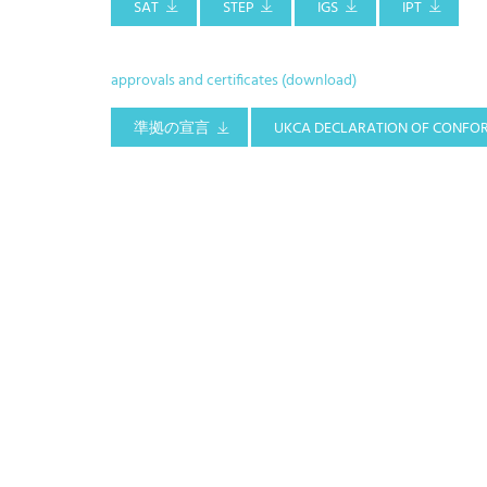
SAT
STEP
IGS
IPT
approvals and certificates (download)
準拠の宣言
UKCA DECLARATION OF CONFO