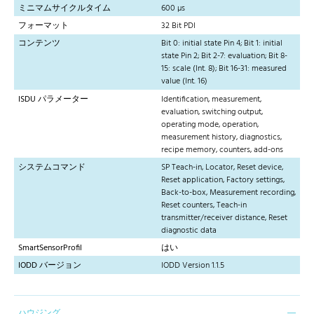
ミニマムサイクルタイム
600 µs
フォーマット
32 Bit PDI
コンテンツ
Bit 0: initial state Pin 4; Bit 1: initial
state Pin 2; Bit 2-7: evaluation; Bit 8-
15: scale (Int. 8); Bit 16-31: measured
value (Int. 16)
ISDU パラメーター
Identification, measurement,
evaluation, switching output,
operating mode, operation,
measurement history, diagnostics,
recipe memory, counters, add-ons
システムコマンド
SP Teach-in, Locator, Reset device,
Reset application, Factory settings,
Back-to-box, Measurement recording,
Reset counters, Teach-in
transmitter/receiver distance, Reset
diagnostic data
SmartSensorProfil
はい
IODD バージョン
IODD Version 1.1.5
ハウジング