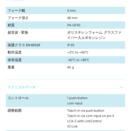
フォーク幅
6 mm
フォーク深さ
68 mm
材質
PA-GF50
超音波 - 変換
ポリスチレンフォーム, グラスファ
イバー入エポキシレジン
保護クラス EN 60529
IP 65
動作温度
+5°C to +60°C
保管温度
-40°C to +85°C
重量
60 g
テクニカルデータ
コントロール
1 push-button
com input
調整範囲
Teach-in via push-button
Teach-in via com input on pin 5
LCA-2 with LinkControl
IO-Link