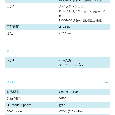
NOC/NCC 切替可, 短絡防止機能
出力2
スイッチング出力
Push-Pull, U
-1 V, -U
+1 V, I
= 100
B
B
max
mA
NOC/NCC 切替可, 短絡防止機能
応答速度
≥ 425 µs
遅延
< 300 ms
入力
入力1
com入力
ティーチイン 入力
IO-Link
製品型式
esf+1/CFF/Exp
製品ID番号
16956
SIO mode support
はい
COM mode
COM3 (230.4 kBaud)