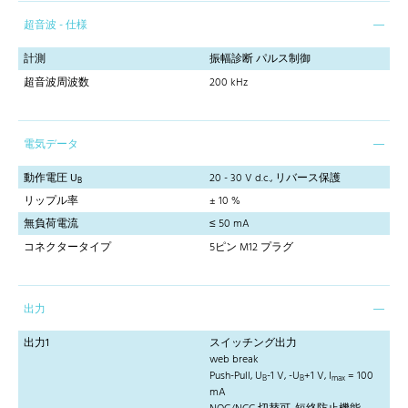
超音波 - 仕様
計測
振幅診断 パルス制御
超音波周波数
200 kHz
電気データ
動作電圧 U
20 - 30 V d.c., リバース保護
B
リップル率
± 10 %
無負荷電流
≤ 50 mA
コネクタータイプ
5ピン M12 プラグ
出力
出力1
スイッチング出力
web break
Push-Pull, U
-1 V, -U
+1 V, I
= 100
B
B
max
mA