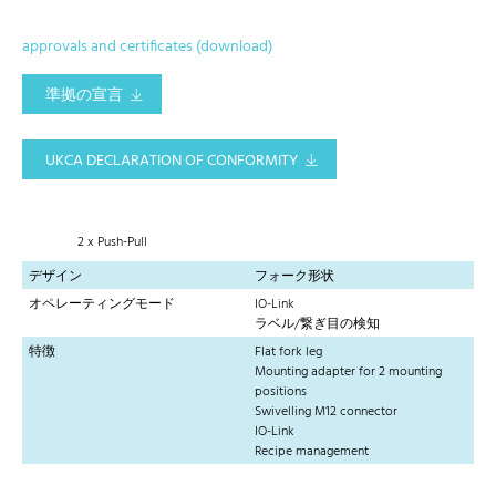
approvals and certificates (download)
準拠の宣言
UKCA DECLARATION OF CONFORMITY
2 x Push-Pull
デザイン
フォーク形状
オペレーティングモード
IO-Link
ラベル/繋ぎ目の検知
特徴
Flat fork leg
Mounting adapter for 2 mounting
positions
Swivelling M12 connector
IO-Link
Recipe management