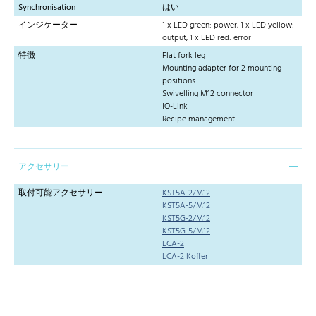
Synchronisation
はい
インジケーター
1 x LED green: power, 1 x LED yellow:
output, 1 x LED red: error
特徴
Flat fork leg
Mounting adapter for 2 mounting
positions
Swivelling M12 connector
IO-Link
Recipe management
アクセサリー
取付可能アクセサリー
KST5A-2/M12
KST5A-5/M12
KST5G-2/M12
KST5G-5/M12
LCA-2
LCA-2 Koffer