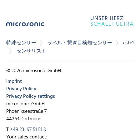
UNSER HERZ
SCHALLT ULTRA
特殊センサー
ラベル・繋ぎ目検知センサー
esf+1
センサリスト
© 2026 microsonic GmbH
Imprint
Privacy Policy
Privacy Policy settings
microsonic GmbH
Phoenixseestraße 7
44263 Dortmund
T
+49 231 97 51 51 0
Your sales contact: