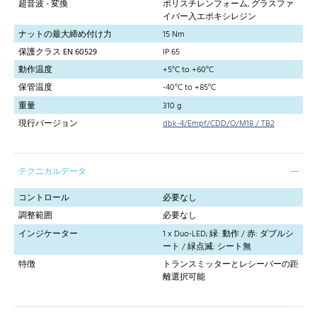
超音波 - 変換
ポリスチレンフォーム, グラスファ
イバー入エポキシレジン
ナットの最大締め付け力
15 Nm
保護クラス EN 60529
IP 65
動作温度
+5°C to +60°C
保管温度
-40°C to +85°C
重量
310 g
現行バージョン
dbk-4/Empf/CDD/O/M18 / TB2
テクニカルデータ
コントロール
必要なし
調整範囲
必要なし
インジケーター
1 x Duo-LED; 緑: 動作 / 赤: ダブルシ
ート / 緑点滅: シート無
特徴
トランスミッターとレシーバーの距
離選択可能