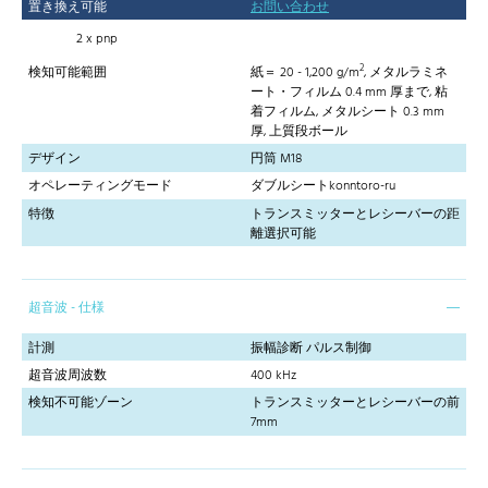
置き換え可能
お問い合わせ
2 x pnp
2
検知可能範囲
紙＝ 20 - 1,200 g/m
, メタルラミネ
ート・フィルム 0.4 mm 厚まで, 粘
着フィルム, メタルシート 0.3 mm
厚, 上質段ボール
デザイン
円筒 M18
オペレーティングモード
ダブルシートkonntoro-ru
特徴
トランスミッターとレシーバーの距
離選択可能
超音波 - 仕様
計測
振幅診断 パルス制御
超音波周波数
400 kHz
検知不可能ゾーン
トランスミッターとレシーバーの前
7mm