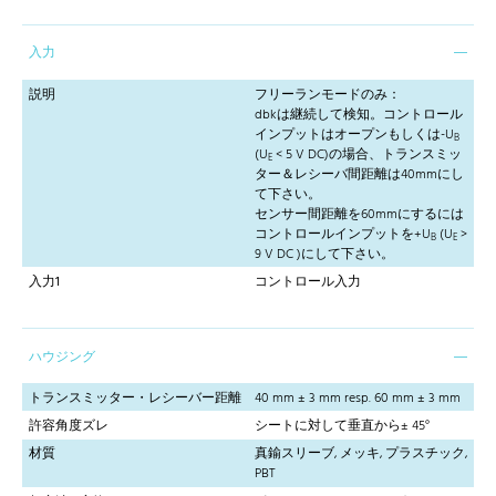
入力
説明
フリーランモードのみ：
dbkは継続して検知。コントロール
インプットはオープンもしくは-U
B
(U
< 5 V DC)の場合、トランスミッ
E
ター＆レシーバ間距離は40mmにし
て下さい。
センサー間距離を60mmにするには
コントロールインプットを+U
(U
>
B
E
9 V DC )にして下さい。
入力1
コントロール入力
ハウジング
トランスミッター・レシーバー距離
40 mm ± 3 mm resp. 60 mm ± 3 mm
許容角度ズレ
シートに対して垂直から± 45°
材質
真鍮スリーブ, メッキ, プラスチック,
PBT