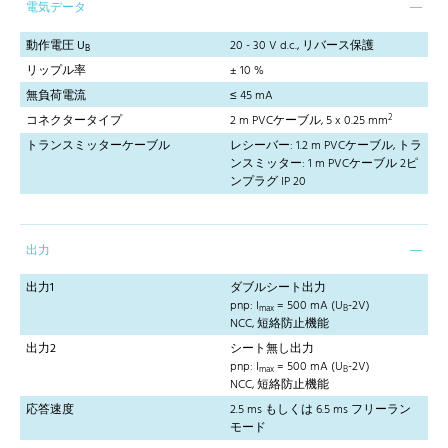
電気データ
動作電圧 U
20 - 30 V d.c., リバース保護
B
リップル率
± 10 %
無負荷電流
≤ 45 mA
2
コネクタータイプ
2 m PVCケーブル, 5 x 0.25 mm
トランスミッターケーブル
レシーバー: 1.2 m PVCケーブル, トラ
ンスミッター: 1 m PVCケーブル 2ピ
ンプラグ IP 20
出力
出力1
ダブルシート出力
pnp: I
= 500 mA (U
-2V)
max
B
NCC, 短絡防止機能
出力2
シート無し出力
pnp: I
= 500 mA (U
-2V)
max
B
NCC, 短絡防止機能
応答速度
2.5 ms もしくは 6.5 ms フリーラン
モード