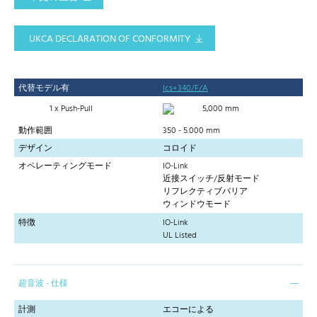
UKCA DECLARATION OF CONFORMITY
代替モデル有
lcs+340/F/A
1 x Push-Pull
5,000 mm
動作範囲
350 - 5.000 mm
デザイン
コロイド
オペレーティングモード
IO-Link
近接スイッチ/反射モード
リフレクティブバリア
ウィンドウモード
特徴
IO-Link
UL Listed
超音波 - 仕様
計測
エコーによる