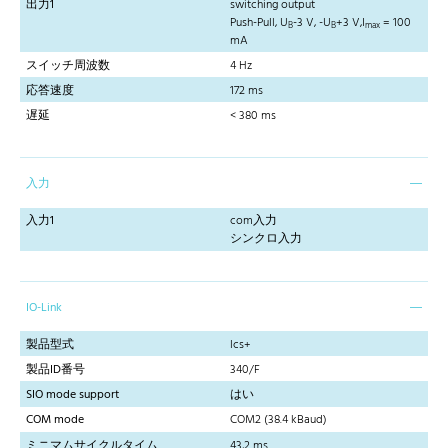
出力1
switching output
Push-Pull, U
-3 V, -U
+3 V,I
= 100
B
B
max
mA
スイッチ周波数
4 Hz
応答速度
172 ms
遅延
< 380 ms
入力
入力1
com入力
シンクロ入力
IO-Link
製品型式
lcs+
製品ID番号
340/F
SIO mode support
はい
COM mode
COM2 (38.4 kBaud)
ミニマムサイクルタイム
43,2 ms