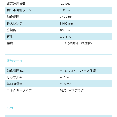
超音波周波数
120 kHz
検知不可能ゾーン
350 mm
動作範囲
3,400 mm
最大レンジ
5,000 mm
分解能
0.18 mm
再生
± 0.15 %
精度
± 1 % (温度補正機能付)
電気データ
動作電圧 U
9 - 30 V d.c., リバース保護
B
リップル率
± 10 %
無負荷電流
≤ 60 mA
コネクタータイプ
5ピン M12 プラグ
出力