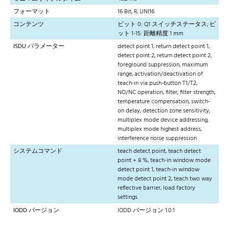
フォーマット
16 Bit, R, UNI16
コンテンツ
ビット 0: Q1 スイッチステータス; ビ
ット 1-15: 距離精度 1 mm
ISDU パラメーター
detect point 1, return detect point 1,
detect point 2, return detect point 2,
foreground suppression, maximum
range, activation/deactivation of
teach-in via push-button T1/T2,
NO/NC operation, filter, filter strength,
temperature compensation, switch-
on delay, detection zone sensitivity,
multiplex mode device addressing,
multiplex mode highest address,
interference noise suppression
システムコマンド
teach detect point, teach detect
point + 8 %, teach-in window mode
detect point 1, teach-in window
mode detect point 2, teach two way
reflective barrier, load factory
settings
IODD バージョン
IODD バージョン 1.0.1