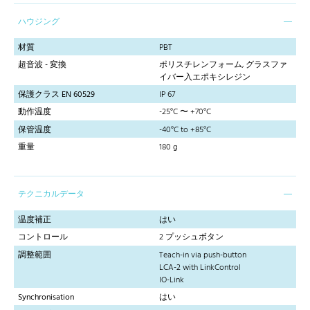
ハウジング
材質
PBT
超音波 - 変換
ポリスチレンフォーム, グラスファ
イバー入エポキシレジン
保護クラス EN 60529
IP 67
動作温度
-25°C 〜 +70°C
保管温度
-40°C to +85°C
重量
180 g
テクニカルデータ
温度補正
はい
コントロール
2 プッシュボタン
調整範囲
Teach-in via push-button
LCA-2 with LinkControl
IO-Link
Synchronisation
はい