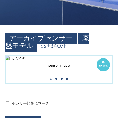
アーカイブセンサー
廃
盤モデル
lcs+340/F
sensor image
センサー比較にマーク