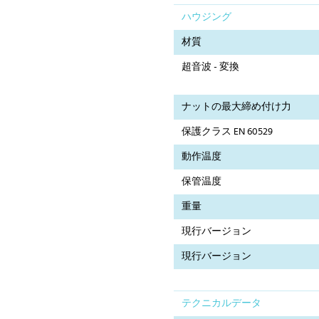
ハウジング
材質
超音波 - 変換
ナットの最大締め付け力
保護クラス EN 60529
動作温度
保管温度
重量
現行バージョン
現行バージョン
テクニカルデータ