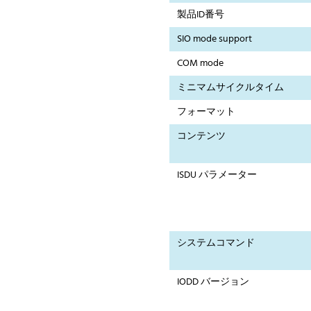
製品ID番号
SIO mode support
COM mode
ミニマムサイクルタイム
フォーマット
コンテンツ
ISDU パラメーター
システムコマンド
IODD バージョン