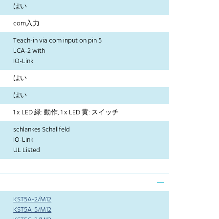
はい
com入力
Teach-in via com input on pin 5
LCA-2 with
IO-Link
はい
はい
1 x LED 緑: 動作, 1 x LED 黄: スイッチ
schlankes Schallfeld
IO-Link
UL Listed
KST5A-2/M12
KST5A-5/M12