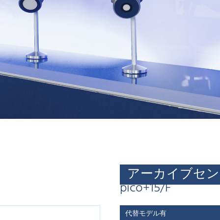
アーカイブセン
pico+15/F
代替モデル有