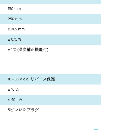
150 mm
250 mm
0.069 mm
± 0.15 %
± 1 % (温度補正機能付)
10 - 30 V d.c., リバース保護
± 10 %
≤ 40 mA
5ピン M12 プラグ