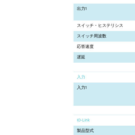
出力1
スイッチ・ヒステリシス
スイッチ周波数
応答速度
遅延
入力
入力1
IO-Link
製品型式