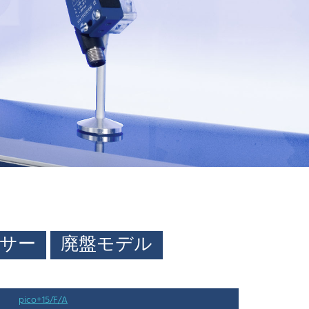
サー
廃盤モデル
pico+15/F/A