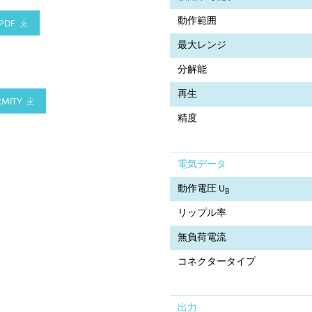
動作範囲
PDF
最大レンジ
分解能
再生
RMITY
精度
電気データ
動作電圧 U
B
リップル率
無負荷電流
コネクタータイプ
出力