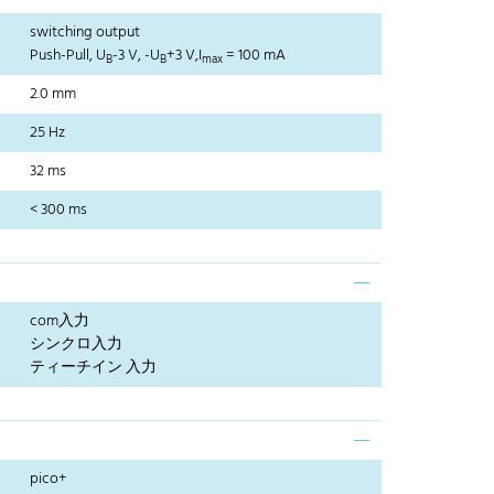
switching output
Push-Pull, U
-3 V, -U
+3 V,I
= 100 mA
B
B
max
2.0 mm
25 Hz
32 ms
< 300 ms
com入力
シンクロ入力
ティーチイン 入力
pico+