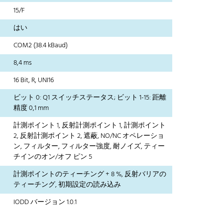
15/F
はい
COM2 (38.4 kBaud)
8,4 ms
16 Bit, R, UNI16
ビット 0: Q1 スイッチステータス; ビット 1-15: 距離
精度 0,1 mm
計測ポイント 1, 反射計測ポイント 1, 計測ポイント
2, 反射計測ポイント 2, 遮蔽, NO/NC オペレーショ
ン, フィルター, フィルター強度, 耐ノイズ, ティー
チインのオン/オフ ピン 5
計測ポイントのティーチング + 8 %, 反射バリアの
ティーチング, 初期設定の読み込み
IODD バージョン 1.0.1