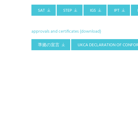
SAT
STEP
IGS
IPT
approvals and certificates (download)
準拠の宣言
UKCA DECLARATION OF CONFO