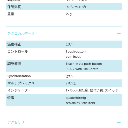
保管温度
-40°C to +85°C
重量
75 g
テクニカルデータ
温度補正
はい
コントロール
1 push-button
com input
調整範囲
Teach-in via push-button
LCA-2 with LinkControl
Synchronisation
はい
マルチプレックス
いいえ
インジケーター
1 x Duo-LED; 緑: 動作 / 黄: スイッチ
特徴
quaderförmig
schlankes Schallfeld
アクセサリー