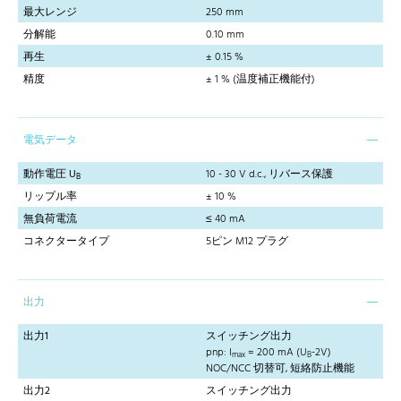
最大レンジ
250 mm
分解能
0.10 mm
再生
± 0.15 %
精度
± 1 % (温度補正機能付)
電気データ
動作電圧 U
10 - 30 V d.c., リバース保護
B
リップル率
± 10 %
無負荷電流
≤ 40 mA
コネクタータイプ
5ピン M12 プラグ
出力
出力1
スイッチング出力
pnp: I
= 200 mA (U
-2V)
max
B
NOC/NCC 切替可, 短絡防止機能
出力2
スイッチング出力