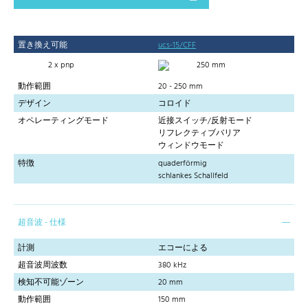
置き換え可能
ucs-15/CFF
2 x pnp
250 mm
動作範囲
20 - 250 mm
デザイン
コロイド
オペレーティングモード
近接スイッチ/反射モード
リフレクティブバリア
ウィンドウモード
特徴
quaderförmig
schlankes Schallfeld
超音波 - 仕様
計測
エコーによる
超音波周波数
380 kHz
検知不可能ゾーン
20 mm
動作範囲
150 mm