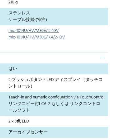
210 g
ステンレス
ケーブル接続 (特注)
mic-101/IU/HV/M30E/ 2-10V
mic-101/IU/HV/M30E/ K4/2-10V
はい
2 プッシュボタン + LED ディスプレイ（タッチコ
ントロール）
Teach-in and numeric configuration via TouchControl
リンクコピー付LCA-2 もしくは リンクコントロ
ールソフト
2 x 3色 LED
アーカイブセンサー