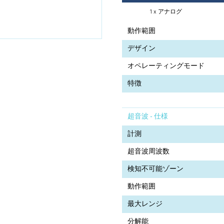
1 x アナログ
動作範囲
デザイン
オペレーティングモード
特徴
超音波 - 仕様
計測
超音波周波数
検知不可能ゾーン
動作範囲
最大レンジ
分解能