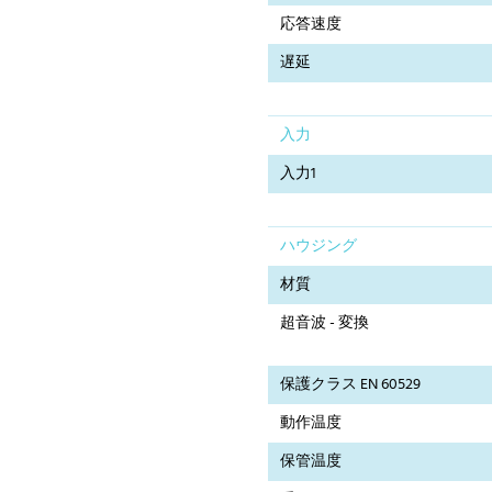
応答速度
遅延
入力
入力1
ハウジング
材質
超音波 - 変換
保護クラス EN 60529
動作温度
保管温度