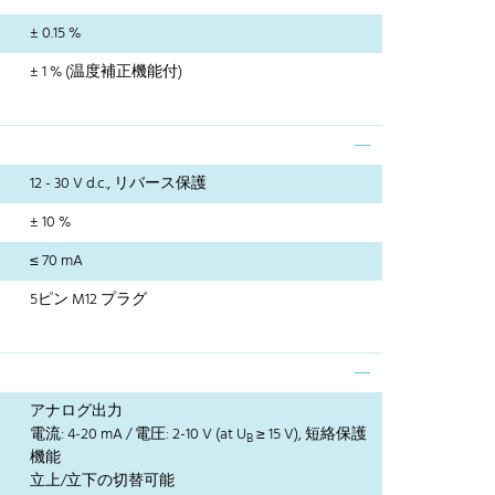
± 0.15 %
± 1 % (温度補正機能付)
12 - 30 V d.c., リバース保護
± 10 %
≤ 70 mA
5ピン M12 プラグ
アナログ出力
電流: 4-20 mA / 電圧: 2-10 V (at U
≥ 15 V), 短絡保護
B
機能
立上/立下の切替可能