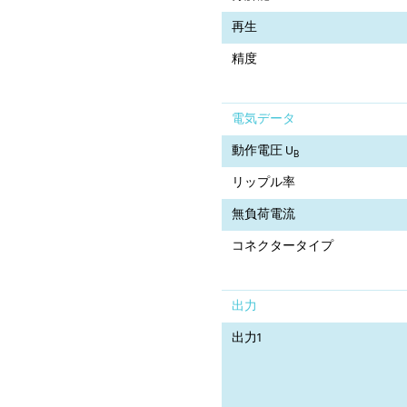
再生
精度
電気データ
動作電圧 U
B
リップル率
無負荷電流
コネクタータイプ
出力
出力1