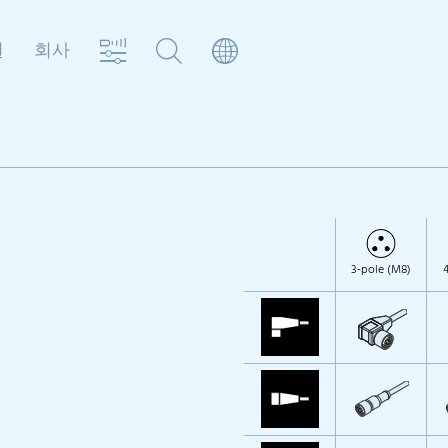
원
회사
3-pole (M8)
4