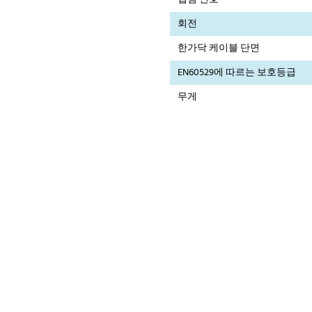
회전
한가닥 케이블 단면
EN60529에 따르는 보호등급
무게