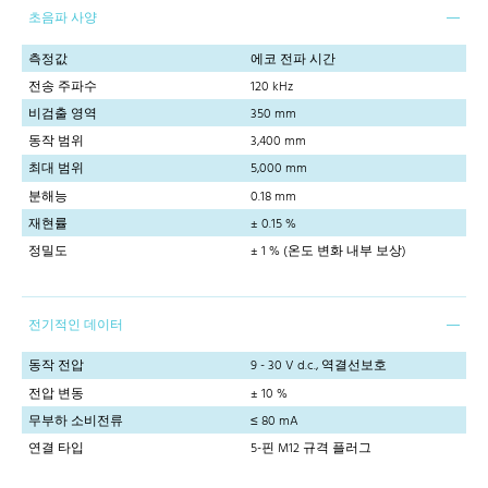
초음파 사양
측정값
에코 전파 시간
전송 주파수
120 kHz
비검출 영역
350 mm
동작 범위
3,400 mm
최대 범위
5,000 mm
분해능
0.18 mm
재현률
± 0.15 %
정밀도
± 1 % (온도 변화 내부 보상)
전기적인 데이터
동작 전압
9 - 30 V d.c., 역결선보호
전압 변동
± 10 %
무부하 소비전류
≤ 80 mA
연결 타입
5-핀 M12 규격 플러그