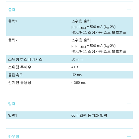
출력
출력1
스위칭 출력
pnp: I
= 500 mA (U
-2V)
최대
B
NOC/NCC 조정가능,쇼트 보호회로
출력2
스위칭 출력
pnp: I
= 500 mA (U
-2V)
최대
B
NOC/NCC 조정가능,쇼트 보호회로
스위칭 히스테리시스
50 mm
스위칭 주파수
4 Hz
응답속도
172 ms
선지연 유용성
< 380 ms
입력
입력1
com 입력 동기화 입력
하우징