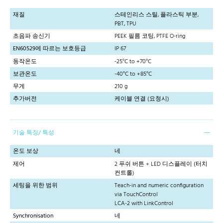
재질
스테인리스 스틸, 플라스틱 부분,
PBT, TPU
초음파 송신기
PEEK 필름 코팅, PTFE O-ring
EN60529에 따르는 보호등급
IP 67
동작온도
-25°C to +70°C
보관온도
-40°C to +85°C
무게
210 g
추가버전
케이블 연결 (요청시)
기술 특징/ 특성
온도 보상
네
제어
2 푸쉬 버튼 + LED 디스플레이 (터치
컨트롤)
세팅을 위한 범위
Teach-in and numeric configuration
via TouchControl
LCA-2 with LinkControl
Synchronisation
네