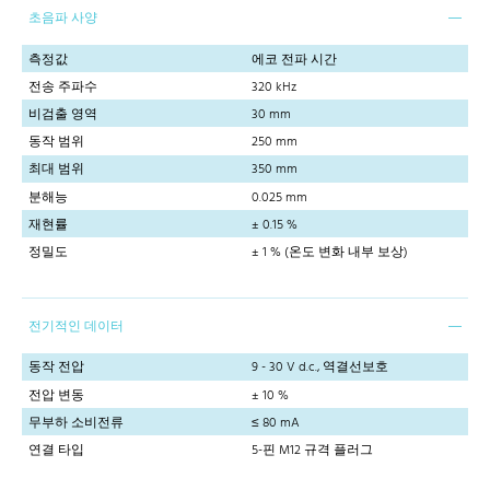
초음파 사양
측정값
에코 전파 시간
전송 주파수
320 kHz
비검출 영역
30 mm
동작 범위
250 mm
최대 범위
350 mm
분해능
0.025 mm
재현률
± 0.15 %
정밀도
± 1 % (온도 변화 내부 보상)
전기적인 데이터
동작 전압
9 - 30 V d.c., 역결선보호
전압 변동
± 10 %
무부하 소비전류
≤ 80 mA
연결 타입
5-핀 M12 규격 플러그