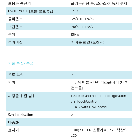
초음파 송신기
폴리우레탄 폼, 글라스-에폭시 수지
EN60529에 따르는 보호등급
IP 67
동작온도
-25°C to +70°C
보관온도
-40°C to +85°C
무게
150 g
추가버전
케이블 연결 (요청시)
기술 특징/ 특성
온도 보상
네
제어
2 푸쉬 버튼 + LED 디스플레이 (터치
컨트롤)
세팅을 위한 범위
Teach-in and numeric configuration
via TouchControl
LCA-2 with LinkControl
Synchronisation
네
다중화
네
표시기
3-digit LED 디스플레이, 2 x 3색상의
LED