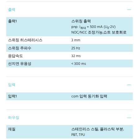
출력
출력1
스위칭 출력
pnp: I
= 500 mA (U
-2V)
최대
B
NOC/NCC 조정가능,쇼트 보호회로
스위칭 히스테리시스
3 mm
스위칭 주파수
25 Hz
응답속도
32 ms
선지연 유용성
< 300 ms
입력
입력1
com 입력 동기화 입력
하우징
재질
스테인리스 스틸, 플라스틱 부분,
PBT, TPU