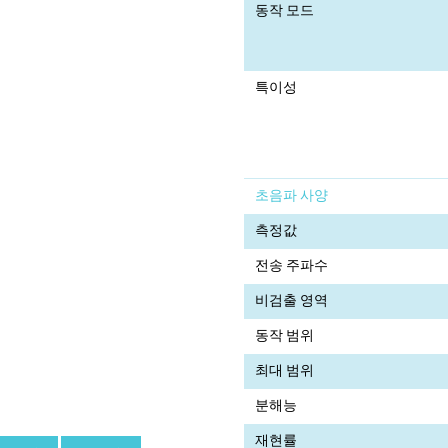
동작 모드
특이성
초음파 사양
측정값
전송 주파수
비검출 영역
동작 범위
최대 범위
분해능
재현률