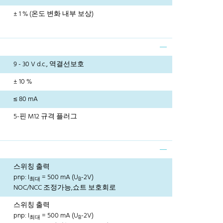
± 1 % (온도 변화 내부 보상)
9 - 30 V d.c., 역결선보호
± 10 %
≤ 80 mA
5-핀 M12 규격 플러그
스위칭 출력
pnp: I
= 500 mA (U
-2V)
최대
B
NOC/NCC 조정가능,쇼트 보호회로
스위칭 출력
pnp: I
= 500 mA (U
-2V)
최대
B