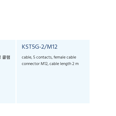
KST5G-2/M12
KST5G-
정 클램
cable, 5 contacts, female cable
cable, 5 co
connector M12, cable length 2 m
connector 