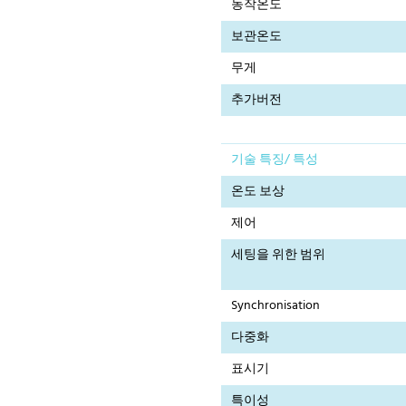
동작온도
보관온도
무게
추가버전
기술 특징/ 특성
온도 보상
제어
세팅을 위한 범위
Synchronisation
다중화
표시기
특이성