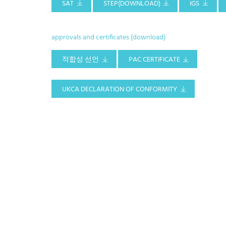
SAT
STEP(DOWNLOAD)
IGS
approvals and certificates (download)
적합성 선언
PAC CERTIFICATE
UKCA DECLARATION OF CONFORMITY