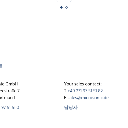
트
nic GmbH
Your sales contact:
eestraße 7
T
+49 231 97 51 51 82
ortmund
E
sales@microsonic.de
 97 51 51 0
담당자