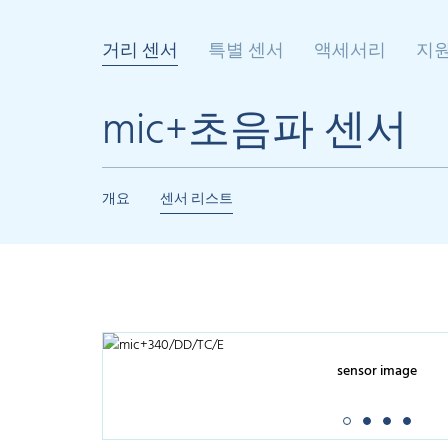
거리 센서
특별 센서
액세서리
지
mic+초음파 센서
개요
센서 리스트
sensor image