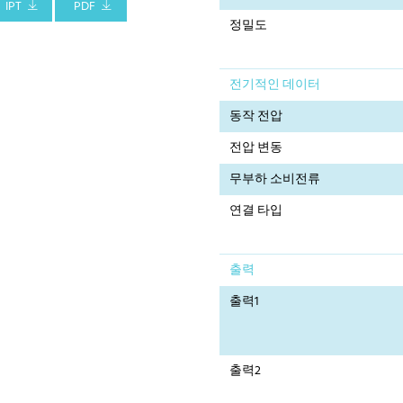
IPT
PDF
정밀도
전기적인 데이터
동작 전압
전압 변동
무부하 소비전류
연결 타입
출력
출력1
출력2