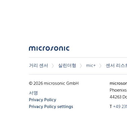
거리 센서
실린더형
mic+
센서 리스
© 2026 microsonic GmbH
microso
Phoenixs
서명
44263 D
Privacy Policy
Privacy Policy settings
T
+49 231