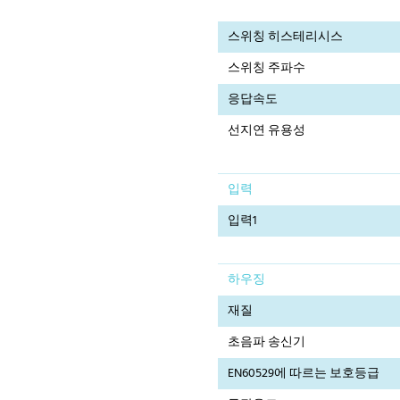
스위칭 히스테리시스
스위칭 주파수
응답속도
선지연 유용성
입력
입력1
하우징
재질
초음파 송신기
EN60529에 따르는 보호등급