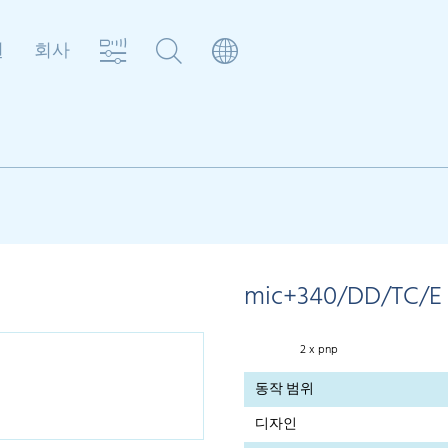
원
회사
mic+340/DD/TC/E
2 x pnp
동작 범위
디자인