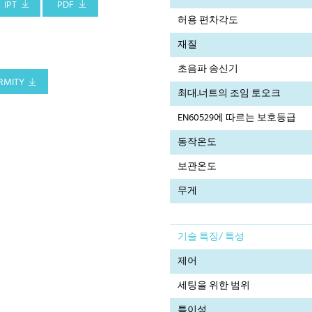
IPT
PDF
허용 편차각도
재질
초음파 송신기
RMITY
최대.너트의 조임 토오크
EN60529에 따르는 보호등급
동작온도
보관온도
무게
기술 특징/ 특성
제어
세팅을 위한 범위
특이성