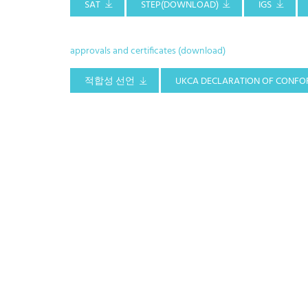
SAT
STEP(DOWNLOAD)
IGS
approvals and certificates (download)
적합성 선언
UKCA DECLARATION OF CONFO