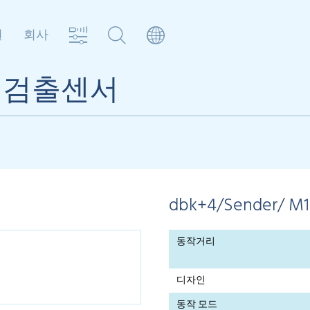
원
회사
매 검출센서
dbk+4/Sender/ M1
동작거리
디자인
동작 모드