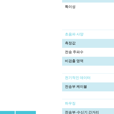
특이성
초음파 사양
측정값
전송 주파수
비검출 영역
전기적인 데이터
전송부 케이블
하우징
전송부-수신기 간거리