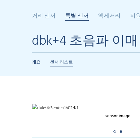
거리 센서
특별 센서
액세서리
지
dbk+4 초음파 이
개요
센서 리스트
sensor image